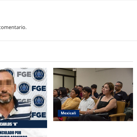
comentario.
Mexicali
COBACH BC FORTALECE EL