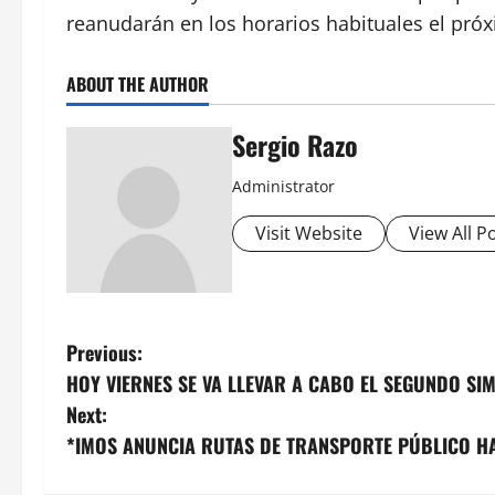
reanudarán en los horarios habituales el pró
ABOUT THE AUTHOR
Sergio Razo
Administrator
Visit Website
View All P
P
Previous:
HOY VIERNES SE VA LLEVAR A CABO EL SEGUNDO S
o
Next:
s
*IMOS ANUNCIA RUTAS DE TRANSPORTE PÚBLICO H