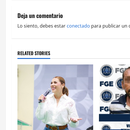
t
n
Deja un comentario
a
Lo siento, debes estar
conectado
para publicar un 
v
i
RELATED STORIES
g
a
t
i
o
n