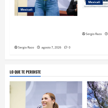
Mexicali
Mexicali
INICIA PROCE
IMPUTADO POR
FORTALECE GOBIERNO DE BAJA
AGRAVADO
CALIFORNIA EL TRANSPORTE
ESCOLAR GRATUITO COMUNDER
Sergio Razo
PARA ESTUDIANTES
Sergio Razo
agosto 7, 2026
0
LO QUE TE PERDISTE