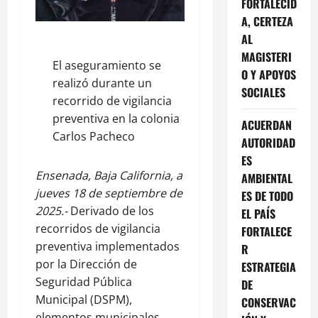
FORTALECID
A, CERTEZA
AL
MAGISTERI
El aseguramiento se
O Y APOYOS
realizó durante un
SOCIALES
recorrido de vigilancia
preventiva en la colonia
ACUERDAN
Carlos Pacheco
AUTORIDAD
ES
Ensenada, Baja California, a
AMBIENTAL
jueves 18 de septiembre de
ES DE TODO
2025.-
Derivado de los
EL PAÍS
recorridos de vigilancia
FORTALECE
preventiva implementados
R
por la Dirección de
ESTRATEGIA
Seguridad Pública
DE
Municipal (DSPM),
CONSERVAC
elementos municipales