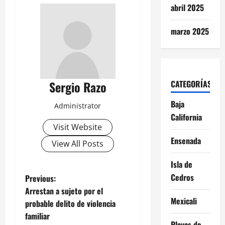
abril 2025
marzo 2025
CATEGORÍAS
Sergio Razo
Baja
Administrator
California
Visit Website
Ensenada
View All Posts
Isla de
P
Cedros
Previous:
Arrestan a sujeto por el
o
Mexicali
probable delito de violencia
familiar
s
Playas de