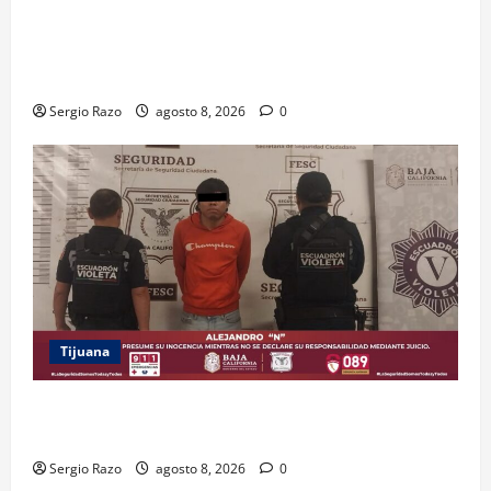
ACUERDAN AUTORIDADES AMBIENTALES DE TODO EL
PAÍS FORTALECER ESTRATEGIA DE CONSERVACIÓN Y
RESTAURACIÓN
Sergio Razo
agosto 8, 2026
0
Tijuana
BRINDA ESCUADRÓN VIOLETA PROTECCIÓN A
ADOLESCENTE VIOLENTADA POR SU PAREJA
Sergio Razo
agosto 8, 2026
0