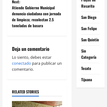
Next:
Rosarito
t
Atiende Gobierno Municipal
denuncia ciudadana con jornada
San Diego
n
de limpieza; recolectan 2.5
toneladas de basura
a
San Felipe
v
San Quintín
i
Deja un comentario
Sin
Categoría
g
Lo siento, debes estar
conectado
para publicar un
a
Tecate
comentario.
t
Tijuana
i
RELATED STORIES
o