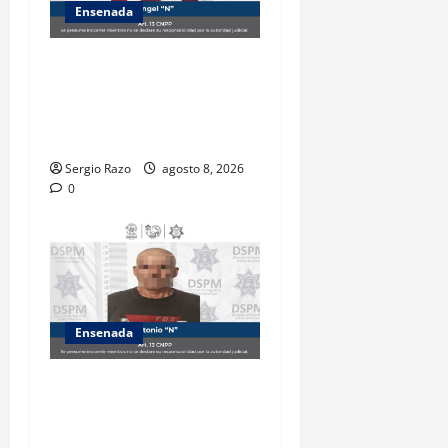
Ensenada
Detiene la DSPM a probable
responsable por presuntos
delitos contra la salud tras
intervención de tránsito
Sergio Razo
agosto 8, 2026
0
Ensenada
Es detenido masculino por
el probable delito de
violencia familiar en el