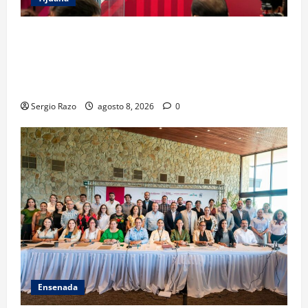
GARANTIZA GOBIERNO DE BAJA CALIFORNIA
REGRESO A CLASES CON INFRAESTRUCTURA
FORTALECIDA, CERTEZA AL MAGISTERIO Y APOYOS
SOCIALES
Sergio Razo
agosto 8, 2026
0
Ensenada