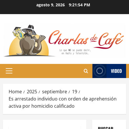
Skip
agosto 9, 2026
9:21:55 PM
to
content
VIDEO
Primary
Menu
Home
2025
septiembre
19
Es arrestado individuo con orden de aprehensión
activa por homicidio calificado
BUSCAR