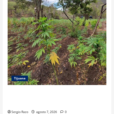
Tijuana
DENUNCIA CIUDADANA PERMITE LOCALIZAR
PLANTÍO; SE ASEGURARON MÁS DE 16 MIL PLANTAS
DE MARIHUANA
Sergio Razo
agosto 7, 2026
0