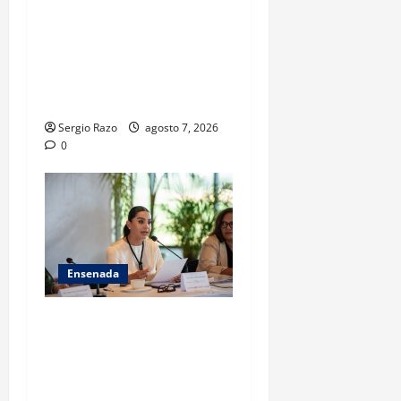
FISCALÍA GENERAL DEL
ESTADO LOGRA
VINCULACIÓN A PROCESO
POR HOMICIDIO
CALIFICADO
Sergio Razo
agosto 7, 2026
0
Ensenada
INICIA 3RA ASAMBLEA
NACIONAL DE AUTORIDADES
AMBIENTALES EN ENSENADA
BAJA CALIFORNIA