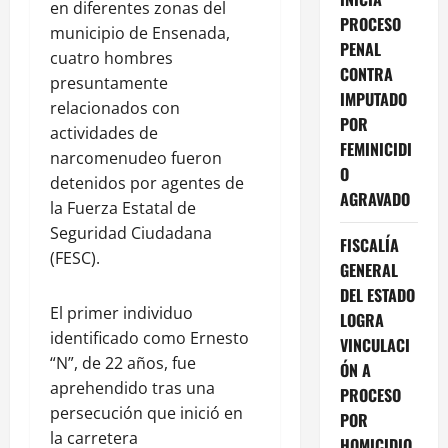
en diferentes zonas del
PROCESO
municipio de Ensenada,
PENAL
cuatro hombres
CONTRA
presuntamente
IMPUTADO
relacionados con
POR
actividades de
FEMINICIDI
narcomenudeo fueron
O
detenidos por agentes de
AGRAVADO
la Fuerza Estatal de
Seguridad Ciudadana
FISCALÍA
(FESC).
GENERAL
DEL ESTADO
El primer individuo
LOGRA
identificado como Ernesto
VINCULACI
“N”, de 22 años, fue
ÓN A
aprehendido tras una
PROCESO
persecución que inició en
POR
la carretera
HOMICIDIO