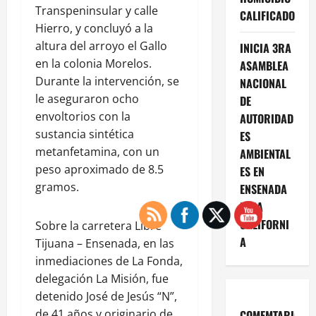
Transpeninsular y calle
CALIFICADO
Hierro, y concluyó a la
altura del arroyo el Gallo
INICIA 3RA
en la colonia Morelos.
ASAMBLEA
Durante la intervención, se
NACIONAL
le aseguraron ocho
DE
envoltorios con la
AUTORIDAD
sustancia sintética
ES
metanfetamina, con un
AMBIENTAL
peso aproximado de 8.5
ES EN
gramos.
ENSENADA
BAJA
CALIFORNI
Sobre la carretera Libre
A
Tijuana – Ensenada, en las
inmediaciones de La Fonda,
delegación La Misión, fue
detenido José de Jesús “N”,
de 41 años y originario de
COMEMTARIOS