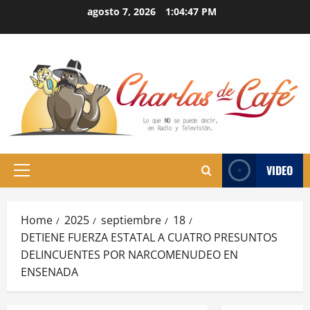
Skip
agosto 7, 2026
1:04:48 PM
to
content
VIDEO
Primary
Menu
Home
2025
septiembre
18
DETIENE FUERZA ESTATAL A CUATRO PRESUNTOS
DELINCUENTES POR NARCOMENUDEO EN
ENSENADA