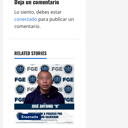
Deja un comentario
i
Lo siento, debes estar
g
conectado
para publicar un
comentario.
a
t
RELATED STORIES
i
o
n
Ensenada