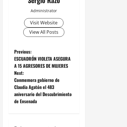
Sergio Razo
Administrator
Visit Website
View All Posts
P
Previous:
ESCUADRÓN VIOLETA ASEGURA
o
A 15 AGRESORES DE MUJERES
Next:
s
Conmemora gobierno de
t
Claudia Agatón el 483
aniversario del Descubrimiento
n
de Ensenada
a
v