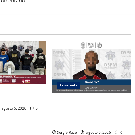
comentario.
Ensenada
ZA ESTATAL AL
VALLE DE GUADALUPE
Es asegurado hombre por probable
posesión de droga tras
agosto 6, 2026
0
intervención preventiva en Playa
Ensenada
Sergio Razo
agosto 6, 2026
0