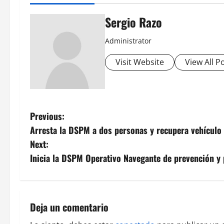
Sergio Razo
Administrator
Visit Website
View All P
P
Previous:
Arresta la DSPM a dos personas y recupera vehículo 
o
Next:
s
Inicia la DSPM Operativo Navegante de prevención y 
t
n
Deja un comentario
a