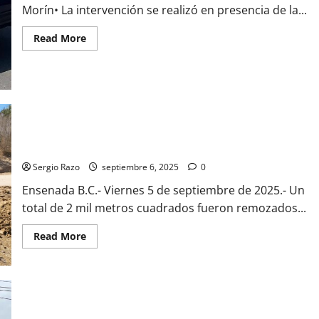
Morín• La intervención se realizó en presencia de la...
Read
Read More
more
about
Asegurado
menor
por
el
probable
delito
de
Realiza gobierno de Claudia Agatón jornada de limpieza en
portación
canchas de Piedras Negras
de
arma
prohibida
Sergio Razo
septiembre 6, 2025
0
Ensenada B.C.- Viernes 5 de septiembre de 2025.- Un
total de 2 mil metros cuadrados fueron remozados...
Read
Read More
more
about
Realiza
gobierno
de
Claudia
Agatón
jornada