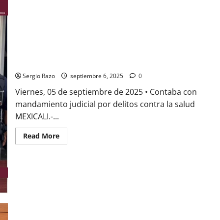
Ensenada
creación
del
Reglamento
del
Reglamento
del
Consejo
TRAS CHOQUE, OFICIALES DE LA FESC ASEGURAN SUJETO CON
de
ORDEN DE APREHENSIÓN
Paz
y
Sergio Razo
septiembre 6, 2025
0
Justicia
Cívica
Viernes, 05 de septiembre de 2025 • Contaba con
mandamiento judicial por delitos contra la salud
MEXICALI.-...
Read
Read More
more
about
TRAS
CHOQUE,
OFICIALES
DE
LA
FESC
ASEGURAN
SUJETO
CON
ORDEN