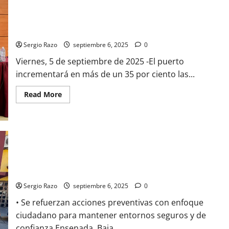
DE
PUNTA COLONET ELEVARÁ LA COMPETITIVIDAD DE BC,
APREHENSIÓN
IMPULSADO POR LA PRESIDENTA CLAUDIA SHEINBAUM:
GOBERNADORA MARINA DEL PILAR
Sergio Razo
septiembre 6, 2025
0
Viernes, 5 de septiembre de 2025 -El puerto
incrementará en más de un 35 por ciento las...
Read
Read More
more
about
PUNTA
COLONET
ELEVARÁ
LA
COMPETITIVIDAD
DE
BC,
Inicia la DSPM Operativo Navegante de prevención y
IMPULSADO
proximidad en Zona Centro y zona turística
POR
LA
Sergio Razo
septiembre 6, 2025
0
PRESIDENTA
CLAUDIA
SHEINBAUM:
• Se refuerzan acciones preventivas con enfoque
GOBERNADORA
ciudadano para mantener entornos seguros y de
MARINA
DEL
confianza Ensenada, Baja...