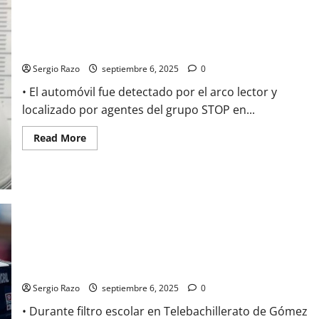
individuos
por
el
Arresta la DSPM a dos personas y recupera vehículo con
probable
delito
reporte de robo en Tijuana
de
robo
Sergio Razo
septiembre 6, 2025
0
con
violencia
• El automóvil fue detectado por el arco lector y
a
casa
localizado por agentes del grupo STOP en...
habitación
Read
Read More
more
about
Arresta
la
DSPM
a
dos
personas
y
recupera
vehículo
Asegurado menor por el probable delito de portación de arma
con
reporte
prohibida
de
robo
Sergio Razo
septiembre 6, 2025
0
en
Tijuana
• Durante filtro escolar en Telebachillerato de Gómez