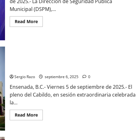
de 2025.- La Dirección de Seguridad Pública
Municipal (DSPM),...
Read
Read More
more
about
Reporta
la
Unidad
de
Búsqueda
de
la
Aprueba Cabildo de Ensenada creación del Reglamento del
DSPM
Reglamento del Consejo de Paz y Justicia Cívica
la
localización
Sergio Razo
septiembre 6, 2025
0
de
dos
Ensenada, B.C.- Viernes 5 de septiembre de 2025.- El
cuerpos
pleno del Cabildo, en sesión extraordinaria celebrada
la...
Read
Read More
more
about
Aprueba
Cabildo
de