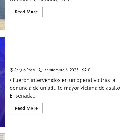
PILAR
Read
Read More
more
about
Inicia
la
DSPM
Operativo
Navegante
de
prevención
Asegura la DSPM a cuatro individuos por el probable delito de
y
proximidad
robo con violencia a casa habitación
en
Zona
Sergio Razo
septiembre 6, 2025
0
Centro
y
• Fueron intervenidos en un operativo tras la
zona
turística
denuncia de un adulto mayor víctima de asalto
Ensenada,...
Read
Read More
more
about
Asegura
la
DSPM
a
cuatro