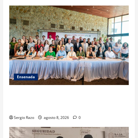
Ensenada
ACUERDAN AUTORIDADES AMBIENTALES DE TODO EL
PAÍS FORTALECER ESTRATEGIA DE CONSERVACIÓN Y
RESTAURACIÓN
Sergio Razo
agosto 8, 2026
0