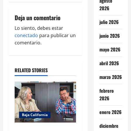
agosto
2026
i
Deja un comentario
g
julio 2026
Lo siento, debes estar
a
junio 2026
conectado
para publicar un
comentario.
t
mayo 2026
i
abril 2026
o
RELATED STORIES
marzo 2026
n
febrero
2026
enero 2026
Baja California
diciembre
REFUERZA COBACH BC