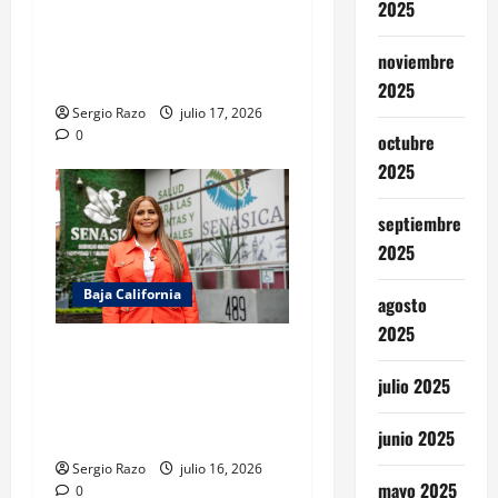
2025
COORDINACIÓN CON LA
DIRECCIÓN GENERAL DEL
noviembre
BACHILLERATO
2025
Sergio Razo
julio 17, 2026
0
octubre
2025
septiembre
2025
Baja California
agosto
2025
Gestiona Claudia Agatón
autorización de SENASICA
julio 2025
para donación de alimentos
de cruceros
junio 2025
Sergio Razo
julio 16, 2026
mayo 2025
0