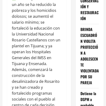
CONSERVAC
un año se ha reducido la
IÓN Y
pobreza y los homicidios
RESTAURAC
dolosos; se aumentó el
IÓN
salario mínimo; se
fortaleció la educación con
BRINDA
la Universidad Nacional
ESCUADRÓ
Rosario Castellanos con un
N VIOLETA
plantel en Tijuana; y ya
PROTECCIÓ
operan los Hospitales
N A
Generales del IMSS en
ADOLESCEN
Tijuana y Ensenada.
TE
Además, comenzará la
VIOLENTADA
construcción de la
POR SU
desalinizadora de Rosarito
PAREJA
y se han creado y
fortalecido programas
Detiene la
sociales con el pueblo al
DSPM a
centro de cada decisión.
probable