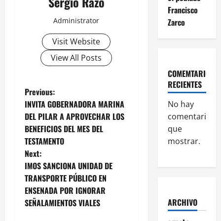
Sergio Razo
Francisco
Administrator
Zarco
Visit Website
View All Posts
COMEMTARIOS
RECIENTES
P
Previous:
INVITA GOBERNADORA MARINA
No hay
o
DEL PILAR A APROVECHAR LOS
comentarios
BENEFICIOS DEL MES DEL
que
s
TESTAMENTO
mostrar.
t
Next:
IMOS SANCIONA UNIDAD DE
n
TRANSPORTE PÚBLICO EN
ENSENADA POR IGNORAR
a
ARCHIVO
SEÑALAMIENTOS VIALES
v