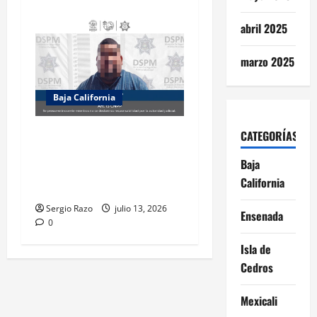
abril 2025
marzo 2025
Baja California
Recupera la DSPM vehículo
CATEGORÍAS
con reporte de robo y
Baja
detiene a probable
California
responsable de su posesión
Sergio Razo
julio 13, 2026
Ensenada
0
Isla de
Cedros
Mexicali