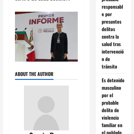
responsabl
e por
presuntos
delitos
contra la
salud tras
intervenció
n de
tránsito
ABOUT THE AUTHOR
Es detenido
masculino
por el
probable
delito de
violencia
familiar en
el poblado