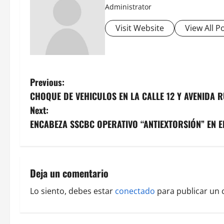
Administrator
Visit Website
View All P
P
Previous:
CHOQUE DE VEHICULOS EN LA CALLE 12 Y AVENIDA
o
Next:
s
ENCABEZA SSCBC OPERATIVO “ANTIEXTORSIÓN” EN 
t
n
Deja un comentario
a
Lo siento, debes estar
conectado
para publicar un 
v