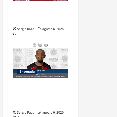
ASEGURA FUERZA ESTATAL
AL “KRIKEN” EN VALLE DE
GUADALUPE
Sergio Razo
agosto 6, 2026
0
Ensenada
Es asegurado hombre por
probable posesión de droga
tras intervención preventiva
en Playa Ensenada
Sergio Razo
agosto 6, 2026