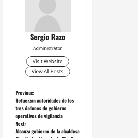
Sergio Razo
Administrator
Visit Website
View All Posts
P
Previous:
Refuerzan autoridades de los
o
tres órdenes de gobierno
operativos de vigilancia
s
Next:
t
Alcanza gobierno de la alcaldesa