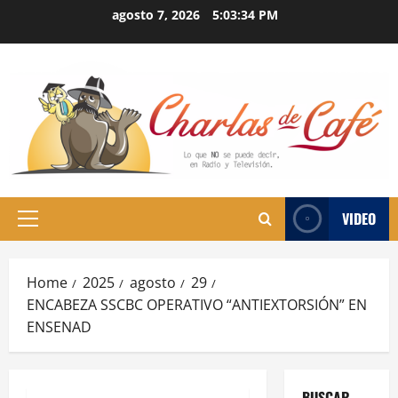
Skip
agosto 7, 2026
5:03:35 PM
to
content
VIDEO
Primary
Menu
Home
2025
agosto
29
ENCABEZA SSCBC OPERATIVO “ANTIEXTORSIÓN” EN
ENSENAD
BUSCAR