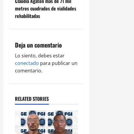
Claudia Agatón más de 71 mil
n
metros cuadrados de vialidades
rehabilitadas
a
v
i
Deja un comentario
g
Lo siento, debes estar
conectado
para publicar un
a
comentario.
t
i
RELATED STORIES
o
n