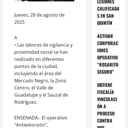
LESIONES
CALIFICADA
Jueves, 28 de agosto de
S EN SAN
2025
QUINTÍN
ACTIVAN
A
CORPORAC
• Las labores de vigilancia y
IONES
proximidad social se han
OPERATIVO
realizado en diferentes
“ROSARITO
puntos de la ciudad,
SEGURO”
incluyendo el área del
Mercado Negro, la Zona
OBTIENE
Centro, el Valle de
FISCALÍA
Guadalupe y el Sauzal de
VINCULACI
Rodríguez.
ÓN A
PROCESO
ENSENADA.- El operativo
CONTRA
“Antiextorsión”,
DOS