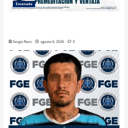
Ensenada
OBTIENE FISCALÍA VINCULACIÓN A PROCESO
CONTRA DOS HOMBRES POR HOMICIDIO
CALIFICADO
Sergio Razo
agosto 6, 2026
0