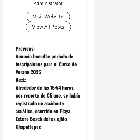
Administrator
Visit Website
View All Posts
P
Previous:
Anuncia Imcudhe periodo de
o
inscripciones para el Curso de
Verano 2025
s
Next:
t
Alrededor de las 15:54 horas,
por reporte de C5 que, se había
n
registrado un accidente
acuático, ocurrido en Playa
a
Estero Beach del ex ejido
v
Chapultepec