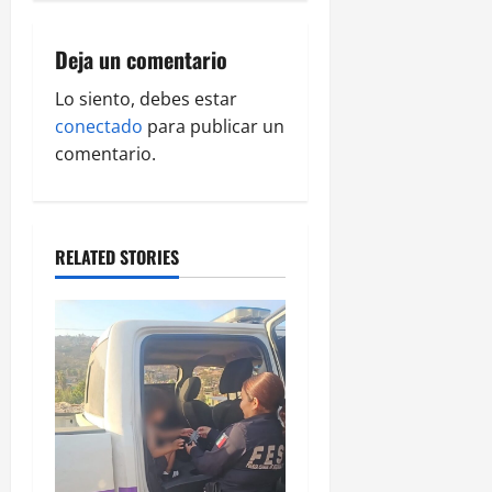
i
g
Deja un comentario
a
Lo siento, debes estar
conectado
para publicar un
t
comentario.
i
o
RELATED STORIES
n