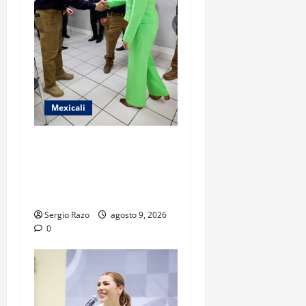
Mexicali
FISCAL GENERAL FORTALECE
ESTRUCTURA OPERATIVA
CON NUEVOS COMANDANTES
EN MEXICALI Y TECATE
Sergio Razo
agosto 9, 2026
0