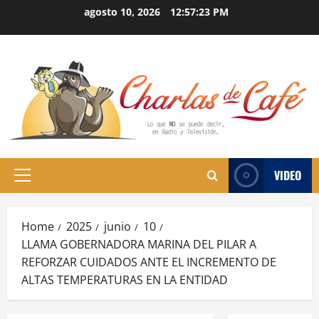
Skip
agosto 10, 2026
12:57:24 PM
to
content
VIDEO
Primary
Menu
Home
2025
junio
10
LLAMA GOBERNADORA MARINA DEL PILAR A
REFORZAR CUIDADOS ANTE EL INCREMENTO DE
ALTAS TEMPERATURAS EN LA ENTIDAD