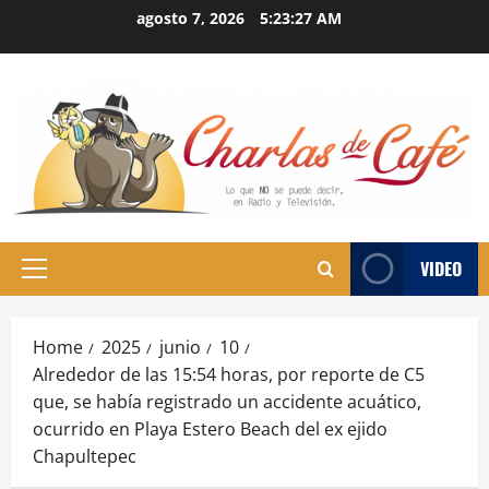
Skip
agosto 7, 2026
5:23:28 AM
to
content
VIDEO
Primary
Menu
Home
2025
junio
10
Alrededor de las 15:54 horas, por reporte de C5
que, se había registrado un accidente acuático,
ocurrido en Playa Estero Beach del ex ejido
Chapultepec