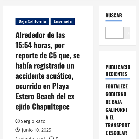
BUSCAR
Baja California
Ensenada
Alrededor de las
Buscar
15:54 horas, por
reporte de C5 que, se
había registrado un
PUBLICACIONES
accidente acuático,
RECIENTES
ocurrido en Playa
FORTALECE
Estero Beach del ex
GOBIERNO
DE BAJA
ejido Chapultepec
CALIFORNI
A EL
Sergio Razo
TRANSPORT
junio 10, 2025
E ESCOLAR
1 minute read
0