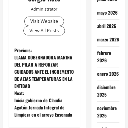
Administrator
mayo 2026
Visit Website
abril 2026
View All Posts
marzo 2026
P
Previous:
febrero
LLAMA GOBERNADORA MARINA
2026
o
DEL PILAR A REFORZAR
CUIDADOS ANTE EL INCREMENTO
s
enero 2026
DE ALTAS TEMPERATURAS EN LA
t
ENTIDAD
diciembre
Next:
2025
n
Inicia gobierno de Claudia
Agatón Jornada Integral de
noviembre
a
Limpieza en el arroyo Ensenada
2025
v