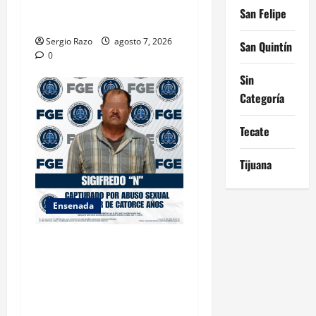
AMBIENTALES EN ENSENADA
San Felipe
BAJA CALIFORNIA
Sergio Razo
agosto 7, 2026
San Quintín
0
Sin
Categoría
Tecate
Tijuana
Ensenada
LOGRA FISCALÍA
CUMPLIMENTAR ORDEN DE
APREHENSIÓN POR ABUSO
SEXUAL AGRAVADO CONTRA
MENOR DE CATORCE AÑOS