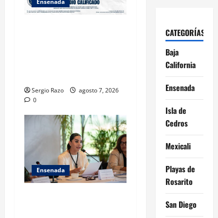
Ensenada
FISCALÍA GENERAL DEL
CATEGORÍAS
ESTADO LOGRA
VINCULACIÓN A PROCESO
Baja
POR HOMICIDIO
California
CALIFICADO
Ensenada
Sergio Razo
agosto 7, 2026
0
Isla de
Cedros
Mexicali
Playas de
Ensenada
Rosarito
INICIA 3RA ASAMBLEA
San Diego
NACIONAL DE AUTORIDADES