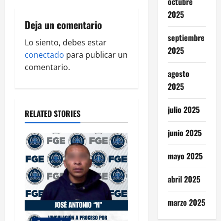
octubre
i
2025
Deja un comentario
g
septiembre
Lo siento, debes estar
2025
a
conectado
para publicar un
comentario.
t
agosto
2025
i
julio 2025
o
RELATED STORIES
junio 2025
n
mayo 2025
abril 2025
marzo 2025