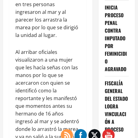
en tres personas
INICIA
ingresaron al mar y al
PROCESO
parecer los arrastra la
PENAL
marea por lo que se dirigió
CONTRA
la unidad al lugar.
IMPUTADO
POR
Al arribar oficiales
FEMINICIDI
visualizaron a una mujer
O
que les hacía señas con las
AGRAVADO
manos por lo que se
acercaron con quien se
FISCALÍA
identificó como la
GENERAL
reportante y les manifestó
DEL ESTADO
que momentos antes su
LOGRA
hermano de 16 años
VINCULACI
ingresó al mar y se adentró
ÓN A
donde lo arrastró la marea
PROCESO
y ya no salió a la superficie.
POR