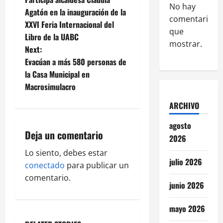
o
No hay
Agatón en la inauguración de la
comentarios
XXVI Feria Internacional del
s
que
Libro de la UABC
mostrar.
t
Next:
Evacúan a más 580 personas de
n
la Casa Municipal en
Macrosimulacro
a
ARCHIVO
v
agosto
i
Deja un comentario
2026
g
Lo siento, debes estar
julio 2026
conectado
para publicar un
a
comentario.
junio 2026
t
mayo 2026
i