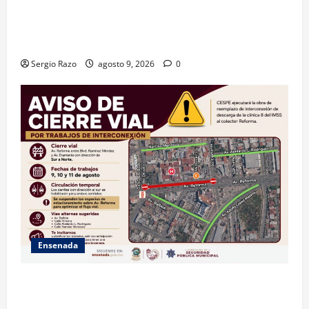
GARANTIZA GOBIERNO DE BAJA CALIFORNIA ACCESO
AL AGUA EN SAN VICENTE CON OPERACIÓN DIRECTA
DE CESPE
Sergio Razo
agosto 9, 2026
0
Ensenada
La Dirección de Seguridad Pública Municipal
informa que, por trabajos de la CESPE, del 9 al 11 de