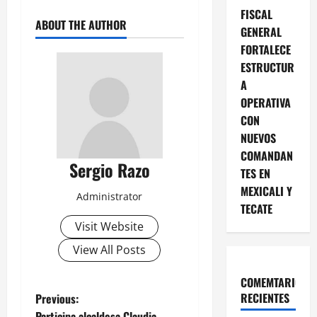
FISCAL
ABOUT THE AUTHOR
GENERAL
FORTALECE
ESTRUCTUR
A
OPERATIVA
CON
NUEVOS
COMANDAN
Sergio Razo
TES EN
MEXICALI Y
Administrator
TECATE
Visit Website
View All Posts
COMEMTARIOS
P
RECIENTES
Previous:
Participa alcaldesa Claudia