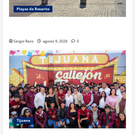
Playas de Rosarito
FUERZA ESTATAL APOYA VIGILANCIA EN BAJA BEACH
FEST; PRIMER NOCHE EN CALMA
Sergio Razo
agosto 9, 2026
0
Tijuana