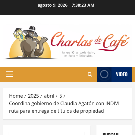
Skip
agosto 9, 2026
7:38:24 AM
to
content
VIDEO
Primary
Menu
Home
2025
abril
5
Coordina gobierno de Claudia Agatón con INDIVI
ruta para entrega de títulos de propiedad
BUSCAR