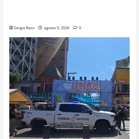
agosto se cerrará temporalmente la avenida
Reforma, entre el bulevar Ramírez Méndez y la
avenida Diamante, en sentido sur-norte.
Sergio Razo
agosto 9, 2026
0