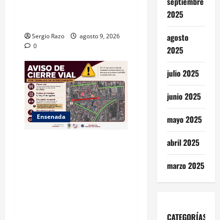
septiembre
CON OPERACIÓN DIRECTA
2025
DE CESPE
agosto
Sergio Razo
agosto 9, 2026
0
2025
julio 2025
junio 2025
Ensenada
mayo 2025
La Dirección de Seguridad
abril 2025
Pública Municipal informa
marzo 2025
que, por trabajos de la
CESPE, del 9 al 11 de agosto
se cerrará temporalmente la
avenida Reforma, entre el
bulevar Ramírez Méndez y la
CATEGORÍAS