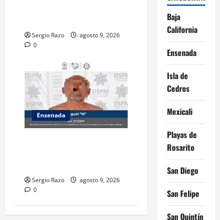
avenida Diamante, en
Baja
sentido sur-norte.
California
Sergio Razo
agosto 9, 2026
0
Ensenada
Isla de
Cedros
Mexicali
Ensenada
Playas de
Atiende Policía Municipal
Rosarito
reporte y detiene a hombre
por probable allanamiento
San Diego
Sergio Razo
agosto 9, 2026
0
San Felipe
San Quintín