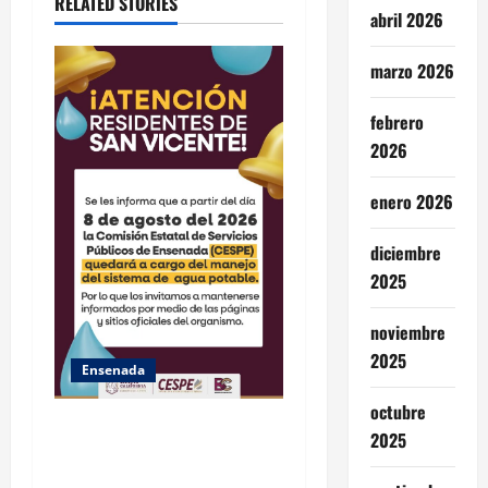
RELATED STORIES
abril 2026
o
marzo 2026
n
febrero
2026
enero 2026
diciembre
2025
noviembre
2025
Ensenada
octubre
GARANTIZA GOBIERNO DE
2025
BAJA CALIFORNIA ACCESO
AL AGUA EN SAN VICENTE