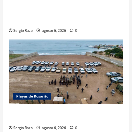
LOGRA FISCALÍA PRISIÓN PREVENTIVA Y
VINCULACIÓN A PROCESO POR LESIONES
CALIFICADAS EN SAN QUINTÍN
Sergio Razo
agosto 6, 2026
0
Playas de Rosarito
ACTIVAN CORPORACIONES OPERATIVO “ROSARITO
SEGURO”
Sergio Razo
agosto 6, 2026
0