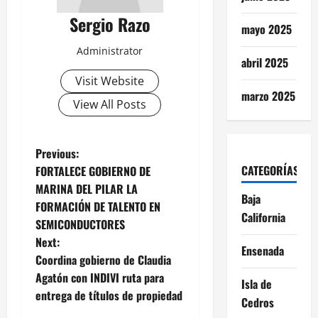
Sergio Razo
mayo 2025
Administrator
abril 2025
Visit Website
marzo 2025
View All Posts
P
Previous:
CATEGORÍAS
FORTALECE GOBIERNO DE
o
MARINA DEL PILAR LA
Baja
FORMACIÓN DE TALENTO EN
s
California
SEMICONDUCTORES
t
Next:
Ensenada
Coordina gobierno de Claudia
n
Agatón con INDIVI ruta para
Isla de
entrega de títulos de propiedad
a
Cedros