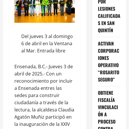
POR
LESIONES
CALIFICADA
S EN SAN
QUINTÍN
Del jueves 3 al domingo
ACTIVAN
6 de abril en la Ventana
CORPORAC
al Mar. Entrada libre
IONES
OPERATIVO
Ensenada, B.C.- Jueves 3 de
“ROSARITO
abril de 2025.- Con un
SEGURO”
reconocimiento por incluir
a Ensenada entres las
OBTIENE
sedes para construir
FISCALÍA
ciudadanía a través de la
VINCULACI
lectura, la alcaldesa Claudia
ÓN A
Agatón Muñiz participó en
PROCESO
la inauguración de la XXIV
CONTRA