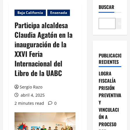
BUSCAR
Baja California
Ensenada
Participa alcaldesa
Buscar
Claudia Agatón en la
inauguración de la
XXVI Feria
PUBLICACIONES
Internacional del
RECIENTES
Libro de la UABC
LOGRA
FISCALÍA
Sergio Razo
PRISIÓN
PREVENTIVA
abril 4, 2025
Y
2 minutes read
0
VINCULACI
ÓN A
PROCESO