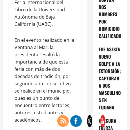
Feria Internacional del
DOS
Libro de la Universidad
HOMBRES
Autónoma de Baja
POR
California (UABC).
HOMICIDIO
CALIFICADO
En el evento realizado en la
Ventana al Mar, la
FGE ASESTA
presidenta resaltó la
NUEVO
importancia de que esta
GOLPE A LA
feria con más de dos
EXTORSIÓN;
décadas de tradición, por
CAPTURAN
segundo año consecutivo
A DOS
se realice en el municipio,
MASCULINO
pues es un punto de
S EN
encuentro entre lectores,
TIJUANA
autores, estudiantes y
académicos.
ASEGURA
FUERZA