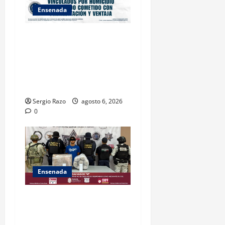
Ensenada
OBTIENE FISCALÍA
VINCULACIÓN A PROCESO
CONTRA DOS HOMBRES
POR HOMICIDIO
CALIFICADO
Sergio Razo
agosto 6, 2026
0
Ensenada
ASEGURA FUERZA ESTATAL
AL “KRIKEN” EN VALLE DE
GUADALUPE