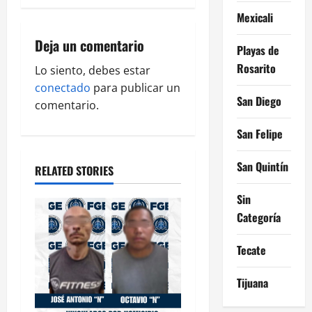
v
Mexicali
i
Deja un comentario
Playas de
Rosarito
g
Lo siento, debes estar
conectado
para publicar un
a
San Diego
comentario.
t
San Felipe
i
San Quintín
RELATED STORIES
o
Sin
n
Categoría
Tecate
Tijuana