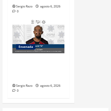
Sergio Razo
agosto 6, 2026
0
Ensenada
Es asegurado hombre por
probable posesión de droga
tras intervención preventiva
en Playa Ensenada
Sergio Razo
agosto 6, 2026
0