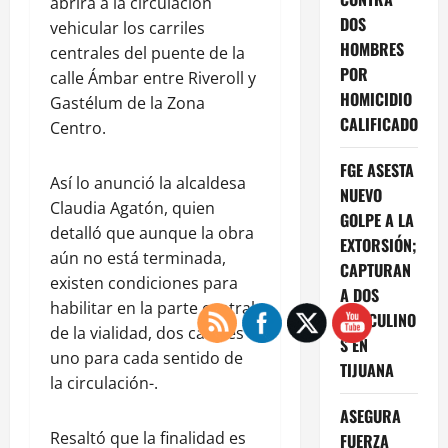
abrirá a la circulación
DOS
vehicular los carriles
HOMBRES
centrales del puente de la
POR
calle Ámbar entre Riveroll y
HOMICIDIO
Gastélum de la Zona
CALIFICADO
Centro.
FGE ASESTA
Así lo anunció la alcaldesa
NUEVO
Claudia Agatón, quien
GOLPE A LA
detalló que aunque la obra
EXTORSIÓN;
aún no está terminada,
CAPTURAN
existen condiciones para
A DOS
habilitar en la parte central
MASCULINO
de la vialidad, dos carriles -
S EN
uno para cada sentido de
TIJUANA
la circulación-.
ASEGURA
Resaltó que la finalidad es
FUERZA