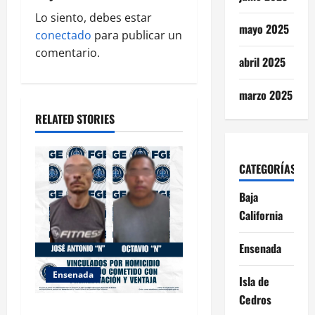
a
Lo siento, debes estar
t
mayo 2025
conectado
para publicar un
i
comentario.
abril 2025
o
marzo 2025
n
RELATED STORIES
CATEGORÍAS
Baja
California
Ensenada
Ensenada
Isla de
Cedros
OBTIENE FISCALÍA