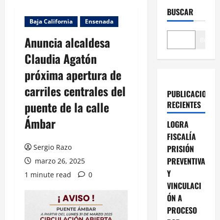
BUSCAR
Baja California
Ensenada
Anuncia alcaldesa
Buscar
Claudia Agatón
próxima apertura de
carriles centrales del
PUBLICACIONES
puente de la calle
RECIENTES
Ámbar
LOGRA
FISCALÍA
Sergio Razo
PRISIÓN
PREVENTIVA
marzo 26, 2025
Y
1 minute read
0
VINCULACI
ÓN A
PROCESO