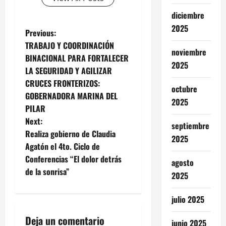
diciembre
2025
P
Previous:
TRABAJO Y COORDINACIÓN
noviembre
o
BINACIONAL PARA FORTALECER
2025
LA SEGURIDAD Y AGILIZAR
s
CRUCES FRONTERIZOS:
octubre
t
GOBERNADORA MARINA DEL
2025
PILAR
n
Next:
septiembre
Realiza gobierno de Claudia
a
2025
Agatón el 4to. Ciclo de
v
Conferencias “El dolor detrás
agosto
de la sonrisa”
2025
i
julio 2025
g
Deja un comentario
junio 2025