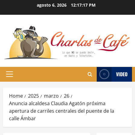
Skip
agosto 6, 2026
12:17:18 PM
to
content
VIDEO
Primary
Menu
Home
2025
marzo
26
Anuncia alcaldesa Claudia Agatón próxima
apertura de carriles centrales del puente de la
calle Ámbar