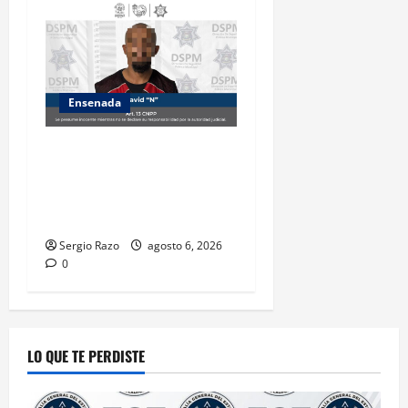
Ensenada
Es asegurado hombre por
probable posesión de droga
tras intervención preventiva
en Playa Ensenada
Sergio Razo
agosto 6, 2026
0
LO QUE TE PERDISTE