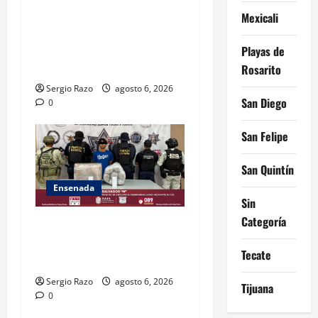
VINCULACIÓN A PROCESO
Mexicali
CONTRA DOS HOMBRES
POR HOMICIDIO
Playas de
CALIFICADO
Rosarito
Sergio Razo
agosto 6, 2026
San Diego
0
San Felipe
San Quintín
Ensenada
Sin
Categoría
ASEGURA FUERZA ESTATAL
AL “KRIKEN” EN VALLE DE
Tecate
GUADALUPE
Sergio Razo
agosto 6, 2026
Tijuana
0