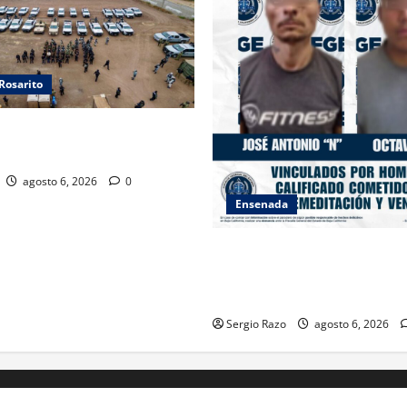
Rosarito
ORPORACIONES OPERATIVO
 SEGURO”
agosto 6, 2026
0
Ensenada
OBTIENE FISCALÍA VINCULAC
PROCESO CONTRA DOS HOM
HOMICIDIO CALIFICADO
Sergio Razo
agosto 6, 2026