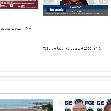
Ensenada
ZA ESTATAL AL
VALLE DE GUADALUPE
Es asegurado hombre por probable
posesión de droga tras
agosto 6, 2026
0
intervención preventiva en Playa
Ensenada
Sergio Razo
agosto 6, 2026
0