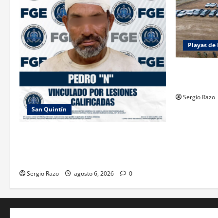
Playas de 
ACTIVAN C
“ROSARITO
Sergio Razo
San Quintín
LOGRA FISCALÍA PRISIÓN PREVENTIVA Y
VINCULACIÓN A PROCESO POR LESIONES
CALIFICADAS EN SAN QUINTÍN
Sergio Razo
agosto 6, 2026
0