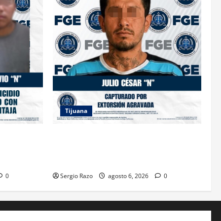
Tijuana
IÓN A
FGE ASESTA NUEVO GOLPE A LA
BRES POR
EXTORSIÓN; CAPTURAN A DOS
MASCULINOS EN TIJUANA
0
Sergio Razo
agosto 6, 2026
0