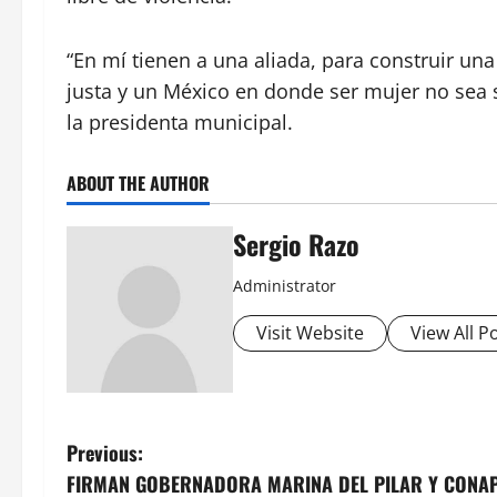
“En mí tienen a una aliada, para construir un
justa y un México en donde ser mujer no sea 
la presidenta municipal.
ABOUT THE AUTHOR
Sergio Razo
Administrator
Visit Website
View All P
P
Previous:
FIRMAN GOBERNADORA MARINA DEL PILAR Y CONAP