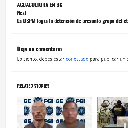
o
ACUACULTURA EN BC
s
Next:
La DSPM logra la detención de presunto grupo delict
t
n
a
Deja un comentario
v
Lo siento, debes estar
conectado
para publicar un 
i
g
RELATED STORIES
a
t
i