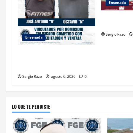
o
Ensenada
n
ASEGURA FUER
“KRIKEN” EN 
Sergio Razo
Ensenada
OBTIENE FISCALÍA VINCULACIÓN A
PROCESO CONTRA DOS HOMBRES
POR HOMICIDIO CALIFICADO
Sergio Razo
agosto 6, 2026
0
LO QUE TE PERDISTE