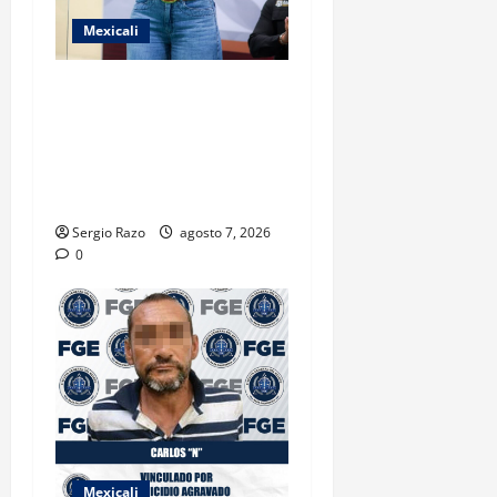
Mexicali
FORTALECE GOBIERNO DE
BAJA CALIFORNIA EL
TRANSPORTE ESCOLAR
GRATUITO COMUNDER PARA
ESTUDIANTES
Sergio Razo
agosto 7, 2026
0
Mexicali