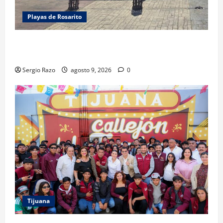
Playas de Rosarito
FUERZA ESTATAL APOYA VIGILANCIA EN BAJA BEACH
FEST; PRIMER NOCHE EN CALMA
Sergio Razo
agosto 9, 2026
0
Tijuana