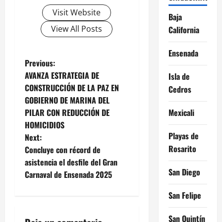
Visit Website
Baja
View All Posts
California
Ensenada
P
Previous:
AVANZA ESTRATEGIA DE
Isla de
o
CONSTRUCCIÓN DE LA PAZ EN
Cedros
GOBIERNO DE MARINA DEL
s
Mexicali
PILAR CON REDUCCIÓN DE
t
HOMICIDIOS
Playas de
Next:
n
Rosarito
Concluye con récord de
asistencia el desfile del Gran
a
San Diego
Carnaval de Ensenada 2025
v
San Felipe
i
San Quintín