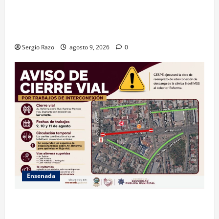
GARANTIZA GOBIERNO DE BAJA CALIFORNIA ACCESO
AL AGUA EN SAN VICENTE CON OPERACIÓN DIRECTA
DE CESPE
Sergio Razo
agosto 9, 2026
0
Ensenada
La Dirección de Seguridad Pública Municipal
informa que, por trabajos de la CESPE, del 9 al 11 de