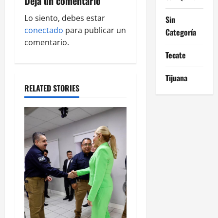
Deja un comentario
g
Lo siento, debes estar
Sin
a
conectado
para publicar un
Categoría
comentario.
t
Tecate
i
Tijuana
o
RELATED STORIES
n