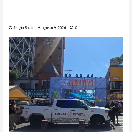
agosto se cerrará temporalmente la avenida
Reforma, entre el bulevar Ramírez Méndez y la
avenida Diamante, en sentido sur-norte.
Sergio Razo
agosto 9, 2026
0