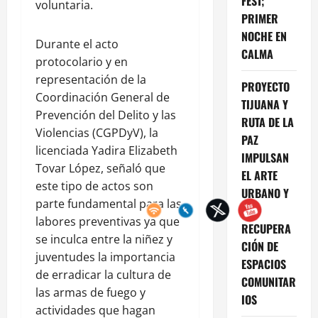
FEST;
voluntaria.
PRIMER
NOCHE EN
Durante el acto
CALMA
protocolario y en
representación de la
PROYECTO
Coordinación General de
TIJUANA Y
Prevención del Delito y las
RUTA DE LA
Violencias (CGPDyV), la
PAZ
licenciada Yadira Elizabeth
IMPULSAN
Tovar López, señaló que
EL ARTE
este tipo de actos son
URBANO Y
parte fundamental para las
LA
labores preventivas ya que
RECUPERA
se inculca entre la niñez y
CIÓN DE
juventudes la importancia
ESPACIOS
de erradicar la cultura de
COMUNITAR
las armas de fuego y
IOS
actividades que hagan