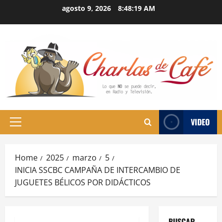
Skip
agosto 9, 2026
8:48:20 AM
to
content
VIDEO
Primary
Menu
Home
2025
marzo
5
INICIA SSCBC CAMPAÑA DE INTERCAMBIO DE
JUGUETES BÉLICOS POR DIDÁCTICOS
BUSCAR