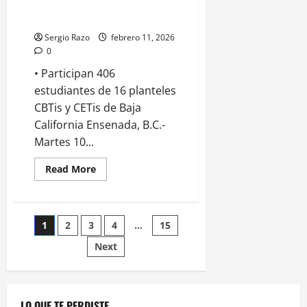
Encuentro Nacional Académico y
Cultural 2026
Sergio Razo
febrero 11, 2026
0
•⁠ ⁠Participan 406
estudiantes de 16 planteles
CBTis y CETis de Baja
California Ensenada, B.C.-
Martes 10...
Read
Read More
more
about
Inaugura
alcaldesa
Claudia
Paginación
1
2
3
4
…
15
Agatón
la
fase
Next
de
estatal
del
Encuentro
entradas
Nacional
Académico
y
LO QUE TE PERDISTE