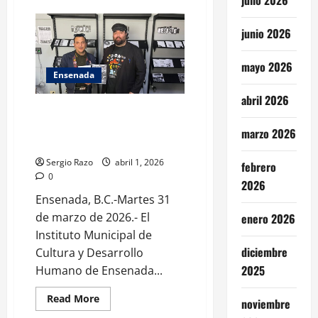
Invita
Riviera
a
junio 2026
Jueves
de
Jazz
mayo 2026
y
Ensenada
presentación
de
libro
abril 2026
en
Presenta IMCUDHE Archivo
Salón
Abierto de Zines “Corta, Pega,
Casino
marzo 2026
Resiste”
Sergio Razo
abril 1, 2026
febrero
0
2026
Ensenada, B.C.-Martes 31
de marzo de 2026.- El
enero 2026
Instituto Municipal de
diciembre
Cultura y Desarrollo
2025
Humano de Ensenada...
Read
Read More
noviembre
more
about