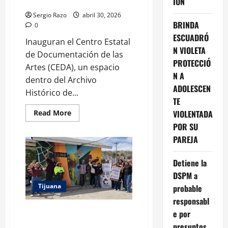
IÓN
(CEDA)
Sergio Razo
abril 30, 2026
BRINDA
0
ESCUADRÓ
Inauguran el Centro Estatal
N VIOLETA
de Documentación de las
PROTECCIÓ
Artes (CEDA), un espacio
N A
dentro del Archivo
ADOLESCEN
Histórico de...
TE
Read
VIOLENTADA
Read More
more
POR SU
about
LA
PAREJA
GOBERNADORA
DEL
ESTADO
Detiene la
MARINA
DEL
DSPM a
PILAR
PARTICIPO
Tijuana
probable
EN
LA
responsabl
INAUGRACION
LLEVAN ARTE PARA FOMENTAR
DEL
e por
CENTRO
PREVENCIÓN DEL DELITO EN
presuntos
ESTATAL