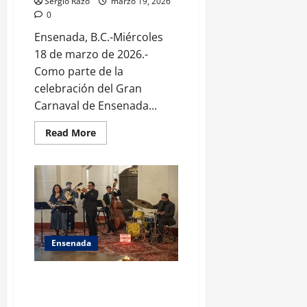
Sergio Razo
marzo 19, 2026
0
Ensenada, B.C.-Miércoles
18 de marzo de 2026.-
Como parte de la
celebración del Gran
Carnaval de Ensenada...
Read
Read More
more
about
Realiza
Gobierno
de
Claudia
Agatón
Juegos
Florales
“Luis
Pavía
Ensenada
López
Impulsa Riviera los “Jueves de
Jazz” para incrementar su