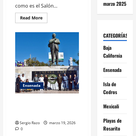
marzo 2025
como es el Salón...
Read
Read More
more
about
Disfrutan
ensenadenses
CATEGORÍAS
del
primer
Baja
Jueves
de
California
Jazz
en
el
Riviera•
Ensenada
Alrededor
de
150
Isla de
personas
Ensenada
asistieron
Cedros
al
Salón
Conmemora Gobierno de
Casino
Mexicali
para
Ensenada el 88 aniversario de la
escuchar
Expropiación Petrolera
dixieland
y
Playas de
Sergio Razo
marzo 19, 2026
swing
Rosarito
de
0
los