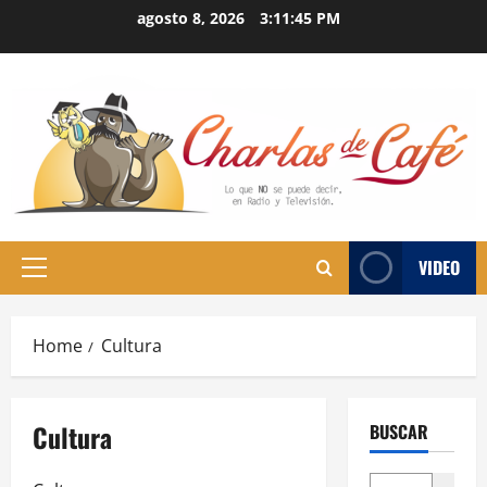
Skip
agosto 8, 2026
3:11:45 PM
to
content
VIDEO
Primary
Menu
Home
Cultura
Cultura
BUSCAR