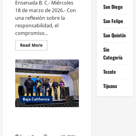
años
Ensenada B. C.- Miércoles
20
San Diego
y
18 de marzo de 2026.- Con
40
una reflexión sobre la
San Felipe
responsabilidad, el
compromiso...
San Quintín
Read
Read More
Sin
more
about
Categoría
Conmemora
Gobierno
de
Ensenada
Tecate
el
88
aniversario
Tijuana
de
la
Expropiación
Baja California
Petrolera
Realiza Gobierno de Claudia
Agatón Juegos Florales “Luis
Pavía López