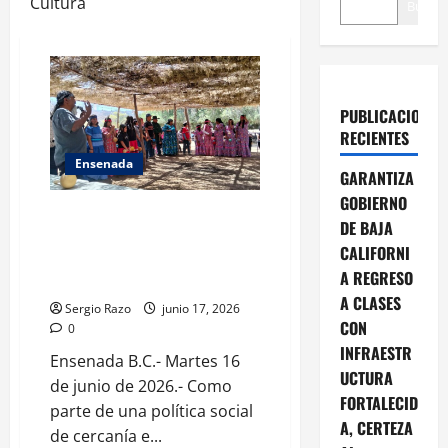
Cultura
Buscar
PUBLICACIONES
RECIENTES
Ensenada
GARANTIZA
GOBIERNO
Gobierno de Claudia Agatón
DE BAJA
participa en la preservación de
CALIFORNI
la cultura ancestral de San
A REGRESO
Antonio Necua
A CLASES
Sergio Razo
junio 17, 2026
CON
0
INFRAESTR
Ensenada B.C.- Martes 16
UCTURA
de junio de 2026.- Como
FORTALECID
parte de una política social
A, CERTEZA
de cercanía e...