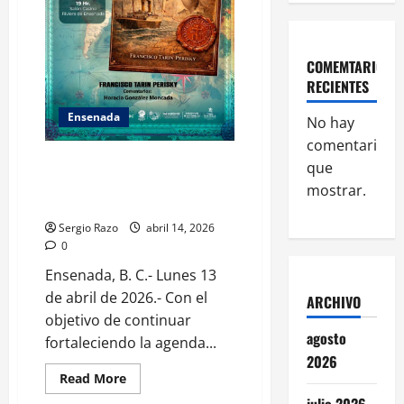
COMEMTARIOS
RECIENTES
Ensenada
No hay
comentarios
Invita Riviera a Jueves de Jazz y
que
presentación de libro en Salón
mostrar.
Casino
Sergio Razo
abril 14, 2026
0
Ensenada, B. C.- Lunes 13
de abril de 2026.- Con el
ARCHIVO
objetivo de continuar
agosto
fortaleciendo la agenda...
2026
Read
Read More
more
julio 2026
about