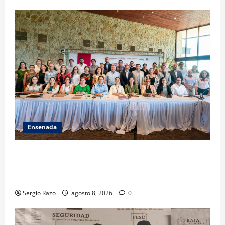
Ensenada
ACUERDAN AUTORIDADES AMBIENTALES DE TODO EL
PAÍS FORTALECER ESTRATEGIA DE CONSERVACIÓN Y
RESTAURACIÓN
Sergio Razo
agosto 8, 2026
0