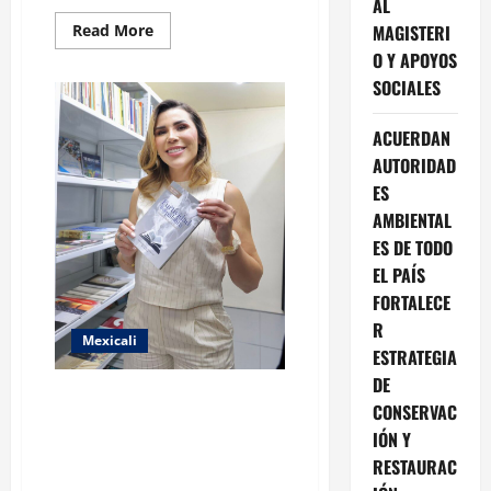
AL
Read
MAGISTERI
Read More
more
O Y APOYOS
about
Gobierno
SOCIALES
de
Claudia
Agatón
ACUERDAN
participa
en
AUTORIDAD
la
preservación
ES
de
la
AMBIENTAL
cultura
ancestral
ES DE TODO
de
EL PAÍS
San
Antonio
FORTALECE
Necua
R
Mexicali
ESTRATEGIA
DE
LA GOBERNADORA DEL ESTADO
CONSERVAC
MARINA DEL PILAR PARTICIPO
IÓN Y
EN LA INAUGRACION DEL
RESTAURAC
CENTRO ESTATAL DE LAS ARTES