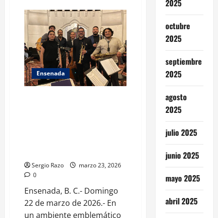
2025
Presenta
IMCUDHE
Archivo
octubre
Abierto
de
2025
Zines
“Corta,
Pega,
septiembre
Resiste”
2025
Ensenada
agosto
Disfrutan ensenadenses del
2025
primer Jueves de Jazz en el
Riviera• Alrededor de 150
personas asistieron al Salón
julio 2025
Casino para escuchar dixieland
y swing de los años 20 y 40
junio 2025
Sergio Razo
marzo 23, 2026
0
mayo 2025
Ensenada, B. C.- Domingo
abril 2025
22 de marzo de 2026.- En
un ambiente emblemático