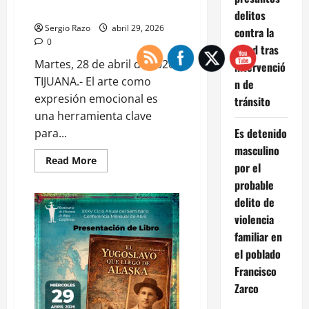
DE
TIJUANA
delitos
LAS
ARTES
Sergio Razo
abril 29, 2026
contra la
(CEDA)
0
salud tras
Martes, 28 de abril de 2026
intervenció
TIJUANA.- El arte como
n de
expresión emocional es
tránsito
una herramienta clave
Es detenido
para...
masculino
Read
Read More
por el
more
about
probable
LLEVAN
ARTE
delito de
PARA
FOMENTAR
violencia
PREVENCIÓN
familiar en
DEL
DELITO
el poblado
EN
TIJUANA
Francisco
Zarco