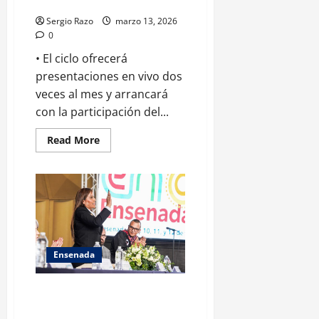
oferta cultural
Sergio Razo
marzo 13, 2026
0
• El ciclo ofrecerá
presentaciones en vivo dos
veces al mes y arrancará
con la participación del...
Read
Read More
more
about
Impulsa
Riviera
los
“Jueves
de
Jazz”
para
incrementar
su
Ensenada
oferta
cultural
Inaugura alcaldesa Claudia
Agatón la fase estatal del