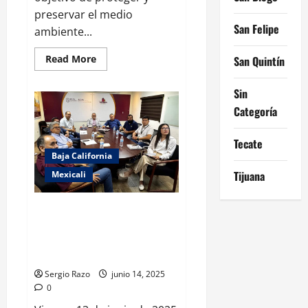
preservar el medio
San Felipe
ambiente...
Read
Read More
San Quintín
more
about
CLAUSURA
Sin
MEDIO
AMBIENTE
Categoría
VINÍCOLA
POR
INCUMPLIR
Tecate
CON
NORMATIVIDAD
Baja California
AMBIENTAL
Tijuana
Mexicali
ANALIZA SECRETARÍA DEL AGUA
PROYECTOS PARA
COMUNIDADES REMOTAS EN
BAJA CALIFORNIA
Sergio Razo
junio 14, 2025
0