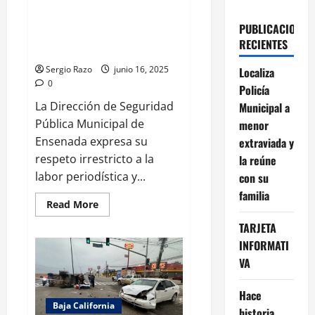
DIRECCIÓN DE SEGURIDAD
PÚBLICA MUNICIPAL ANTE LOS
PUBLICACIONES
SEÑALAMIENTOS DE LA RED DE
RECIENTES
PERIODISTAS DE ENSENADA
Sergio Razo
junio 16, 2025
Localiza
0
Policía
La Dirección de Seguridad
Municipal a
Pública Municipal de
menor
Ensenada expresa su
extraviada y
respeto irrestricto a la
la reúne
labor periodística y...
con su
familia
Read
Read More
more
about
TARJETA
POSICIONAMIENTO
DE
INFORMATI
LA
VA
DIRECCIÓN
DE
SEGURIDAD
PÚBLICA
Hace
MUNICIPAL
Baja California
historia
ANTE