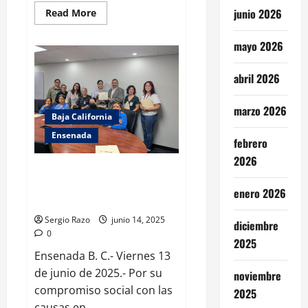
Read
junio 2026
Read More
more
about
Aprueba
mayo 2026
Cabildo
de
Ensenada
abril 2026
Dictamen
del
Congreso
del
marzo 2026
Baja California
Estado
de
Ensenada
Baja
febrero
California
relativo
2026
a
Se suma Grupo NAVICO
Igualdad
Ensenada al Programa Ahijado
Sustantiva
enero 2026
DIF
Sergio Razo
junio 14, 2025
diciembre
0
2025
Ensenada B. C.- Viernes 13
de junio de 2025.- Por su
noviembre
compromiso social con las
2025
causas en...