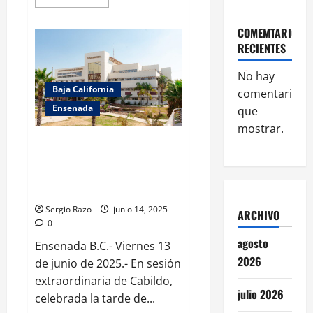
more
about
COMEMTARIOS
Ya
se
RECIENTES
realizó
el
depósito
No hay
del
Baja California
comentarios
bimestre
mayo-
Ensenada
que
junio
2025
mostrar.
del
programa
Aprueba Cabildo de Ensenada
Ilumina
Dictamen del Congreso del
Tu
Día.
Estado de Baja California
relativo a Igualdad Sustantiva
Sergio Razo
junio 14, 2025
ARCHIVO
0
agosto
Ensenada B.C.- Viernes 13
2026
de junio de 2025.- En sesión
extraordinaria de Cabildo,
julio 2026
celebrada la tarde de...