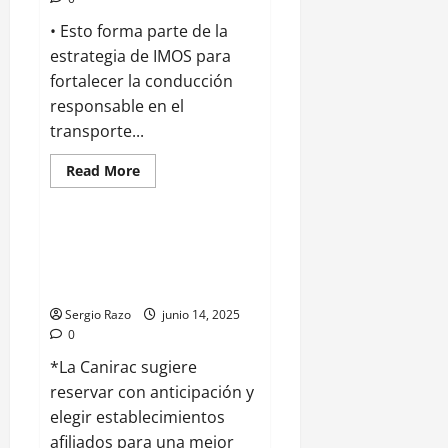
• Esto forma parte de la
estrategia de IMOS para
fortalecer la conducción
responsable en el
transporte...
Read
Read More
more
Baja California
about
IMOS
FORTALECE
CAPACITACIÓN
Estiman restauranteros de BC
PARA
aumento de 15% en ventas por
CHOFERES
DE
Día del Padre
TRANSPORTE
PÚBLICO
Sergio Razo
junio 14, 2025
DE
0
ENSENADA
*La Canirac sugiere
reservar con anticipación y
elegir establecimientos
afiliados para una mejor