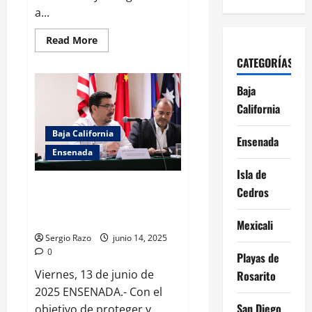
a...
Read
Read More
more
about
CATEGORÍAS
Brinda
Gobierno
de
Baja
Ensenada
California
mantenimiento
a
semáforos
Baja California
Ensenada
Ensenada
Isla de
CLAUSURA MEDIO AMBIENTE
Cedros
VINÍCOLA POR INCUMPLIR CON
NORMATIVIDAD AMBIENTAL
Mexicali
Sergio Razo
junio 14, 2025
0
Playas de
Viernes, 13 de junio de
Rosarito
2025 ENSENADA.- Con el
San Diego
objetivo de proteger y