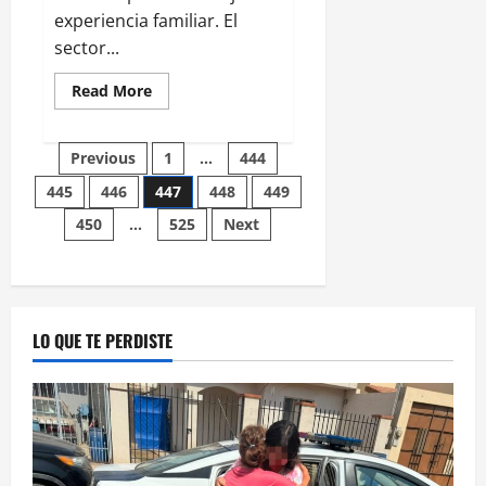
experiencia familiar. El
sector...
Read
Read More
more
about
Estiman
Paginación
restauranteros
Previous
1
…
444
de
BC
445
446
447
448
449
de
aumento
de
450
…
525
Next
15%
entradas
en
ventas
por
Día
del
Padre
LO QUE TE PERDISTE