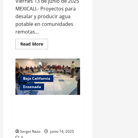
Viernes 13 de junio de 2025
MEXICALI.- Proyectos para
desalar y producir agua
potable en comunidades
remotas...
Read
Read More
more
about
ANALIZA
SECRETARÍA
DEL
AGUA
PROYECTOS
PARA
Baja California
COMUNIDADES
REMOTAS
Ensenada
EN
BAJA
CALIFORNIA
IMOS FORTALECE CAPACITACIÓN
PARA CHOFERES DE
TRANSPORTE PÚBLICO DE
ENSENADA
Sergio Razo
junio 14, 2025
0