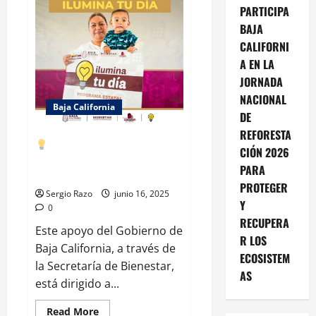
06:15
PARTICIPA
horas,
se
BAJA
recibió
un
CALIFORNI
reporte
a
A EN LA
través
JORNADA
de
C5
NACIONAL
sobre
Baja California
un
DE
accidente
de
REFORESTA
tránsito
Ya se realizó el depósito del
CIÓN 2026
en
bimestre mayo-junio 2025 del
la
PARA
avenida
programa Ilumina Tu Día.
Reforma
PROTEGER
y
Sergio Razo
junio 16, 2025
calle
Y
0
Antonio
Meléndrez,
RECUPERA
Este apoyo del Gobierno de
en
R LOS
la
Baja California, a través de
colonia
ECOSISTEM
Aeropuerto
la Secretaría de Bienestar,
AS
está dirigido a...
Read
Read More