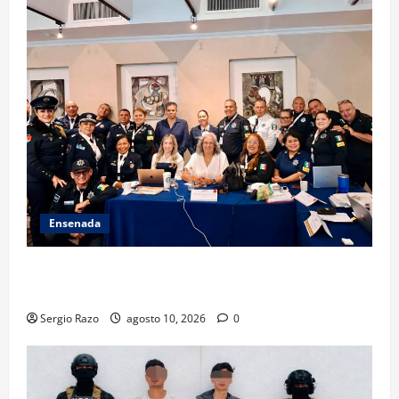
Ensenada
Hace historia Ensenada con la formación de su
primer Mentor D.A.R.E.
Sergio Razo
agosto 10, 2026
0