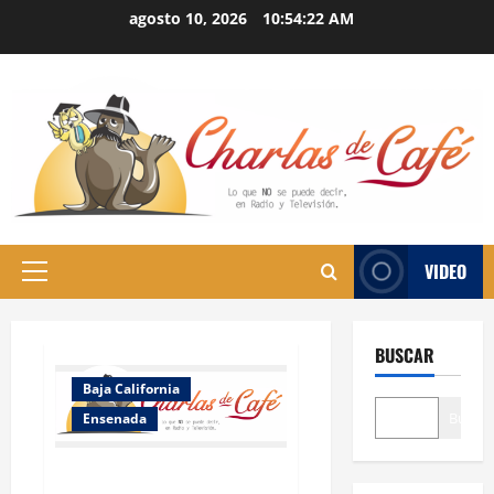
Skip
agosto 10, 2026
10:54:23 AM
to
content
VIDEO
Primary
Menu
BUSCAR
Baja California
Buscar
Ensenada
POSICIONAMIENTO DE LA