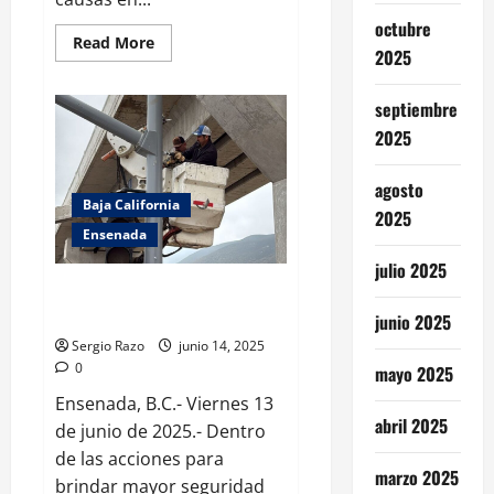
octubre
Read
Read More
2025
more
about
Se
suma
septiembre
Grupo
NAVICO
2025
Ensenada
al
Programa
agosto
Ahijado
Baja California
DIF
2025
Ensenada
julio 2025
Brinda Gobierno de Ensenada
mantenimiento a semáforos
junio 2025
Sergio Razo
junio 14, 2025
0
mayo 2025
Ensenada, B.C.- Viernes 13
abril 2025
de junio de 2025.- Dentro
de las acciones para
marzo 2025
brindar mayor seguridad