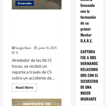
LOS
Ensenada
Ensenada
SEÑALAMIENTOS
DE
con la
LA
Alrededor de las 06:15 horas,
RED
formación
DE
se recibió un reporte a través
PERIODISTAS
de su
de C5 sobre un accidente de
DE
primer
ENSENADA
tránsito en la avenida Reforma
Mentor
y calle Antonio Meléndrez, en la
D.A.R.E.
colonia Aeropuerto
Sergio Razo
junio 16, 2025
CAPTURA
0
FGE A DOS
Alrededor de las 06:15
HERMANOS
horas, se recibió un
RELACIONA
reporte a través de C5
DOS CON EL
sobre un accidente de...
SECUESTRO
DE UNA
Read
Read More
more
MUJER
about
Alrededor
MIGRANTE
de
las