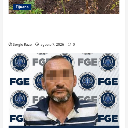
Tijuana
DENUNCIA CIUDADANA PERMITE LOCALIZAR
PLANTÍO; SE ASEGURARON MÁS DE 16 MIL PLANTAS
DE MARIHUANA
Sergio Razo
agosto 7, 2026
0