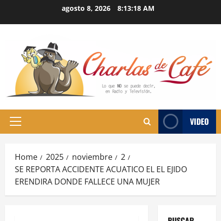
Skip
agosto 8, 2026
8:13:19 AM
to
content
VIDEO
Primary
Menu
Home
2025
noviembre
2
SE REPORTA ACCIDENTE ACUATICO EL EL EJIDO
ERENDIRA DONDE FALLECE UNA MUJER
BUSCAR