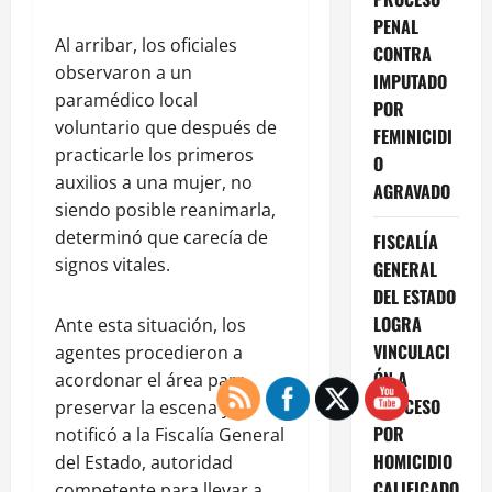
PENAL
Al arribar, los oficiales
CONTRA
observaron a un
IMPUTADO
paramédico local
POR
voluntario que después de
FEMINICIDI
practicarle los primeros
O
auxilios a una mujer, no
AGRAVADO
siendo posible reanimarla,
determinó que carecía de
FISCALÍA
signos vitales.
GENERAL
DEL ESTADO
LOGRA
Ante esta situación, los
VINCULACI
agentes procedieron a
ÓN A
acordonar el área para
PROCESO
preservar la escena y se
POR
notificó a la Fiscalía General
HOMICIDIO
del Estado, autoridad
CALIFICADO
competente para llevar a