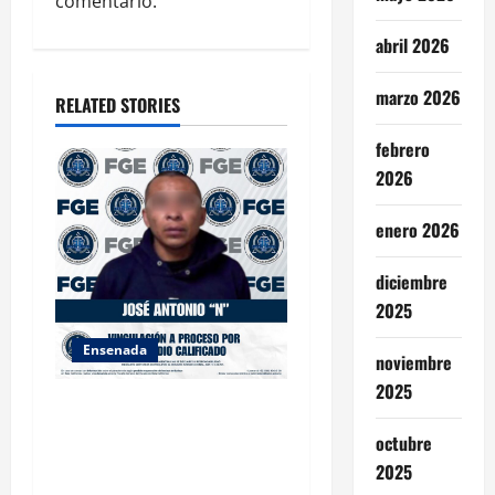
a
comentario.
t
abril 2026
i
marzo 2026
RELATED STORIES
o
febrero
n
2026
enero 2026
diciembre
2025
Ensenada
noviembre
2025
FISCALÍA GENERAL DEL
ESTADO LOGRA
octubre
VINCULACIÓN A PROCESO
2025
POR HOMICIDIO