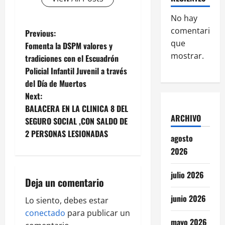
No hay
comentarios
P
Previous:
que
Fomenta la DSPM valores y
o
mostrar.
tradiciones con el Escuadrón
Policial Infantil Juvenil a través
s
del Día de Muertos
t
Next:
BALACERA EN LA CLINICA 8 DEL
n
ARCHIVO
SEGURO SOCIAL ,CON SALDO DE
2 PERSONAS LESIONADAS
a
agosto
2026
v
julio 2026
i
Deja un comentario
junio 2026
g
Lo siento, debes estar
conectado
para publicar un
mayo 2026