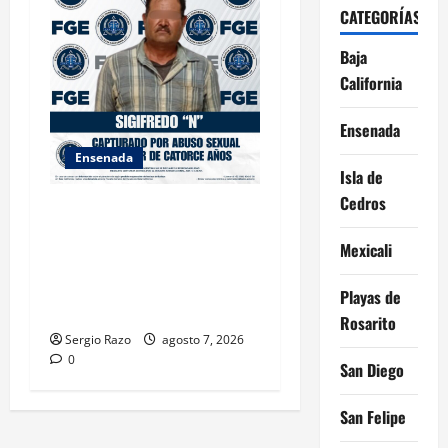
CATEGORÍAS
Baja
California
Ensenada
Ensenada
Isla de
Cedros
LOGRA FISCALÍA
CUMPLIMENTAR ORDEN DE
Mexicali
APREHENSIÓN POR ABUSO
SEXUAL AGRAVADO CONTRA
Playas de
MENOR DE CATORCE AÑOS
Rosarito
Sergio Razo
agosto 7, 2026
0
San Diego
San Felipe