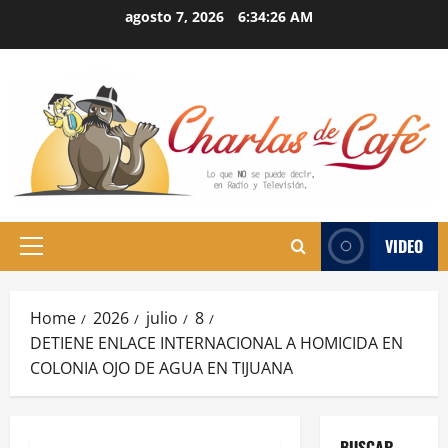
Skip
agosto 7, 2026
6:34:27 AM
to
content
VIDEO
Primary
Menu
Home
2026
julio
8
DETIENE ENLACE INTERNACIONAL A HOMICIDA EN
COLONIA OJO DE AGUA EN TIJUANA
BUSCAR