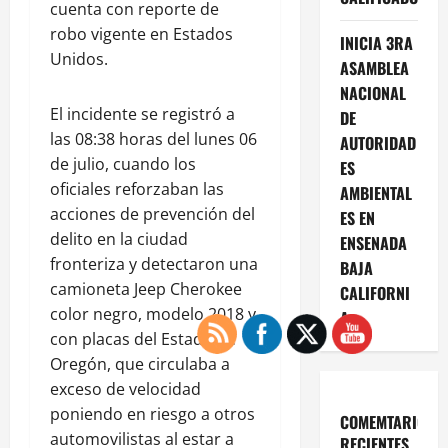
cuenta con reporte de
robo vigente en Estados
INICIA 3RA
Unidos.
ASAMBLEA
NACIONAL
El incidente se registró a
DE
las 08:38 horas del lunes 06
AUTORIDAD
de julio, cuando los
ES
oficiales reforzaban las
AMBIENTAL
acciones de prevención del
ES EN
delito en la ciudad
ENSENADA
fronteriza y detectaron una
BAJA
camioneta Jeep Cherokee
CALIFORNI
color negro, modelo 2018 y
A
con placas del Estado de
Oregón, que circulaba a
exceso de velocidad
poniendo en riesgo a otros
COMEMTARIOS
automovilistas al estar a
RECIENTES