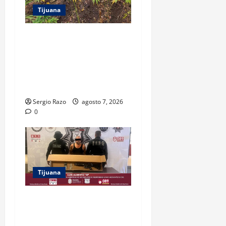
Tijuana
DENUNCIA CIUDADANA
PERMITE LOCALIZAR
PLANTÍO; SE ASEGURARON
MÁS DE 16 MIL PLANTAS DE
MARIHUANA
Sergio Razo
agosto 7, 2026
0
Tijuana
ASEGURAN FESC Y FGR A
HOMBRE EN POSESIÓN DE
UN FUSIL DURANTE