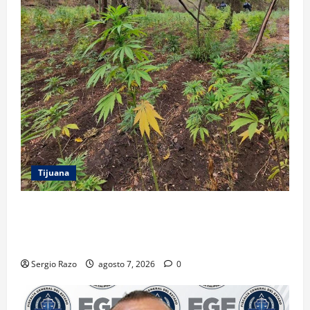
Tijuana
DENUNCIA CIUDADANA PERMITE LOCALIZAR
PLANTÍO; SE ASEGURARON MÁS DE 16 MIL PLANTAS
DE MARIHUANA
Sergio Razo
agosto 7, 2026
0