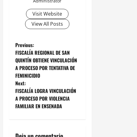
Administrator
Visit Website
View All Posts
P
Previous:
FISCALÍA REGIONAL DE SAN
o
QUINTÍN OBTIENE VINCULACIÓN
A PROCESO POR TENTATIVA DE
s
FEMINICIDIO
t
Next:
FISCALÍA LOGRA VINCULACIÓN
n
A PROCESO POR VIOLENCIA
FAMILIAR EN ENSENADA
a
v
Deja un comentario