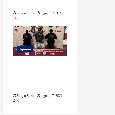
PATRULLAJE PREVENTIVO
Sergio Razo
agosto 7, 2026
0
Tijuana
DETIENE FUERZA ESTATAL A
SUJETO POR USURPACIÓN
DE FUNCIONES Y CONTAR
CON TRES ÓRDENES DE
APREHENSIÓN VIGENTES
Sergio Razo
agosto 7, 2026
0