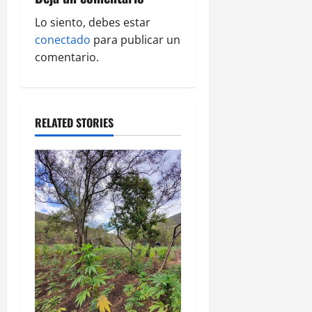
i
g
Lo siento, debes estar
conectado
para publicar un
a
comentario.
t
i
RELATED STORIES
o
n