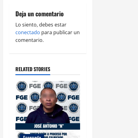
v
i
Deja un comentario
g
Lo siento, debes estar
conectado
para publicar un
a
comentario.
t
i
RELATED STORIES
o
n
Ensenada