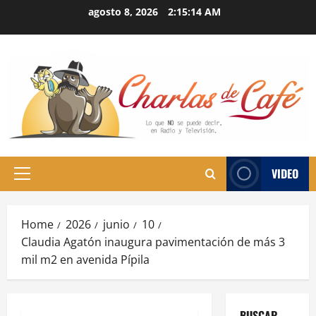
Skip
agosto 8, 2026
2:15:14 AM
to
content
VIDEO
Primary
Menu
Home
2026
junio
10
Claudia Agatón inaugura pavimentación de más 3
mil m2 en avenida Pípila
BUSCAR