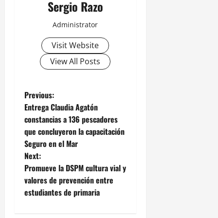
Sergio Razo
Administrator
Visit Website
View All Posts
P
Previous:
Entrega Claudia Agatón
o
constancias a 136 pescadores
que concluyeron la capacitación
s
Seguro en el Mar
t
Next:
Promueve la DSPM cultura vial y
n
valores de prevención entre
estudiantes de primaria
a