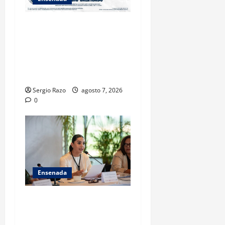
FISCALÍA GENERAL DEL
ESTADO LOGRA
VINCULACIÓN A PROCESO
POR HOMICIDIO
CALIFICADO
Sergio Razo
agosto 7, 2026
0
Ensenada
INICIA 3RA ASAMBLEA
NACIONAL DE AUTORIDADES
AMBIENTALES EN ENSENADA