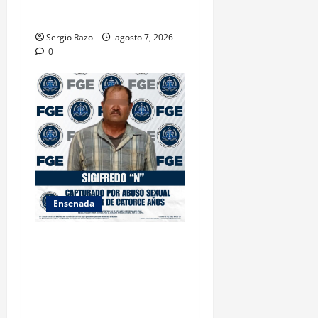
BAJA CALIFORNIA
Sergio Razo
agosto 7, 2026
0
Ensenada
LOGRA FISCALÍA
CUMPLIMENTAR ORDEN DE
APREHENSIÓN POR ABUSO
SEXUAL AGRAVADO CONTRA
MENOR DE CATORCE AÑOS