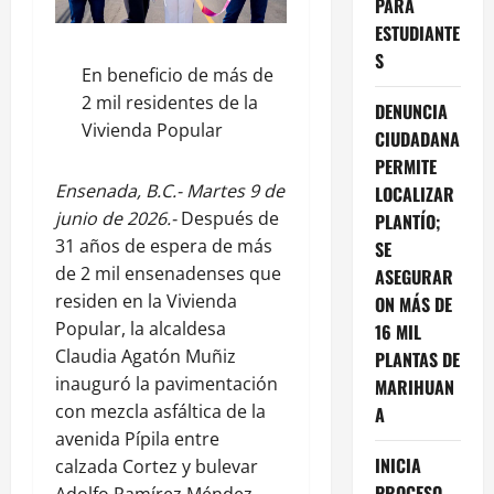
PARA
ESTUDIANTE
S
En beneficio de más de
2 mil residentes de la
DENUNCIA
Vivienda Popular
CIUDADANA
PERMITE
Ensenada, B.C.- Martes 9 de
LOCALIZAR
junio de 2026.-
Después de
PLANTÍO;
31 años de espera de más
SE
de 2 mil ensenadenses que
ASEGURAR
residen en la Vivienda
ON MÁS DE
Popular, la alcaldesa
16 MIL
Claudia Agatón Muñiz
PLANTAS DE
inauguró la pavimentación
MARIHUAN
con mezcla asfáltica de la
A
avenida Pípila entre
INICIA
calzada Cortez y bulevar
PROCESO
Adolfo Ramírez Méndez.