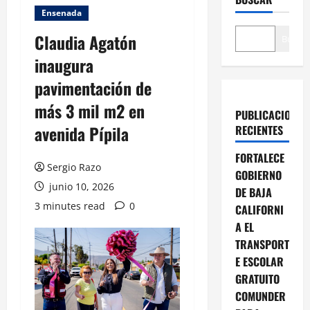
Ensenada
Claudia Agatón
Buscar
inaugura
pavimentación de
más 3 mil m2 en
PUBLICACIONES
avenida Pípila
RECIENTES
FORTALECE
Sergio Razo
GOBIERNO
junio 10, 2026
DE BAJA
3 minutes read
0
CALIFORNI
A EL
TRANSPORT
E ESCOLAR
GRATUITO
COMUNDER