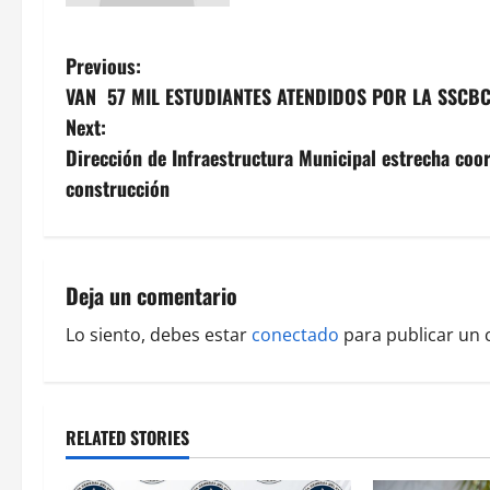
P
Previous:
VAN 57 MIL ESTUDIANTES ATENDIDOS POR LA SSCBC
o
Next:
s
Dirección de Infraestructura Municipal estrecha coo
construcción
t
n
a
Deja un comentario
v
Lo siento, debes estar
conectado
para publicar un 
i
g
RELATED STORIES
a