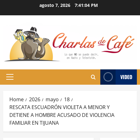
Skip
agosto 7, 2026
7:41:05 PM
to
content
VIDEO
Primary
Menu
Home
2026
mayo
18
RESCATA ESCUADRÓN VIOLETA A MENOR Y
DETIENE A HOMBRE ACUSADO DE VIOLENCIA
FAMILIAR EN TIJUANA