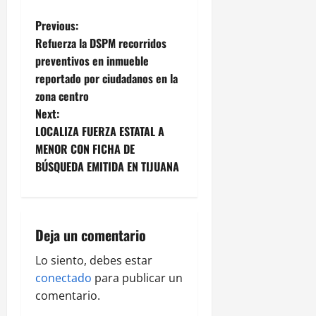
P
Previous:
Refuerza la DSPM recorridos
o
preventivos en inmueble
reportado por ciudadanos en la
s
zona centro
t
Next:
LOCALIZA FUERZA ESTATAL A
n
MENOR CON FICHA DE
BÚSQUEDA EMITIDA EN TIJUANA
a
v
i
Deja un comentario
g
Lo siento, debes estar
conectado
para publicar un
a
comentario.