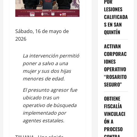
POR
LESIONES
CALIFICADA
S EN SAN
Sábado, 16 de mayo de
QUINTÍN
2026
ACTIVAN
CORPORAC
La intervención permitió
IONES
poner a salvo a una
OPERATIVO
mujer y sus dos hijas
“ROSARITO
menores de edad.
SEGURO”
El presunto agresor fue
ubicado tras un
OBTIENE
operativo de búsqueda
FISCALÍA
implementado por
VINCULACI
agentes estatales.
ÓN A
PROCESO
CONTRA