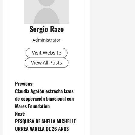
Sergio Razo
Administrator
Visit Website
View All Posts
P
Previous:
Claudia Agatón estrecha lazos
o
de cooperación binacional con
Mares Foundation
s
Next:
t
PESQUISA DE SHEILA MICHELLE
URREA VARELA DE 26 AÑOS