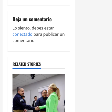
n
a
Deja un comentario
v
Lo siento, debes estar
i
conectado
para publicar un
g
comentario.
a
t
RELATED STORIES
i
o
n