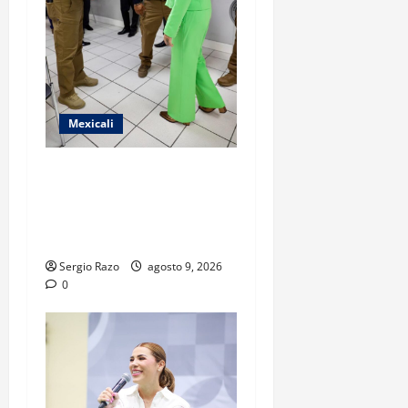
Mexicali
FISCAL GENERAL FORTALECE
ESTRUCTURA OPERATIVA
CON NUEVOS COMANDANTES
EN MEXICALI Y TECATE
Sergio Razo
agosto 9, 2026
0