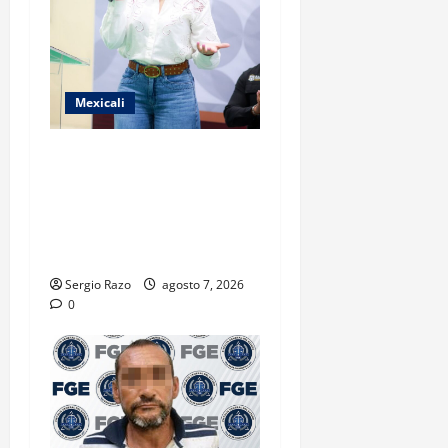
Mexicali
FORTALECE GOBIERNO DE
BAJA CALIFORNIA EL
TRANSPORTE ESCOLAR
GRATUITO COMUNDER PARA
ESTUDIANTES
Sergio Razo
agosto 7, 2026
0