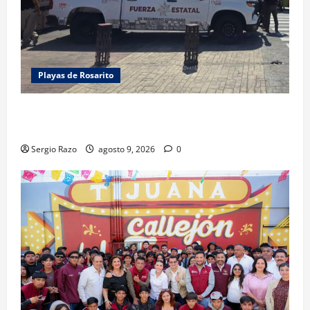
Playas de Rosarito
FUERZA ESTATAL APOYA VIGILANCIA EN BAJA BEACH
FEST; PRIMER NOCHE EN CALMA
Sergio Razo
agosto 9, 2026
0