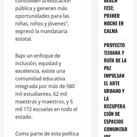
BEACH
consoliden la educación
FEST;
pública y generen más
PRIMER
oportunidades para las
NOCHE EN
niñas, niños y jóvenes”,
CALMA
expresó la mandataria
estatal.
PROYECTO
TIJUANA Y
Bajo un enfoque de
RUTA DE LA
inclusión, equidad y
PAZ
excelencia, existe una
IMPULSAN
comunidad educativa
EL ARTE
integrada por más de 580
URBANO Y
mil estudiantes, 62 mil
LA
maestras y maestros, y 5
RECUPERA
mil 172 escuelas en todo el
CIÓN DE
estado.
ESPACIOS
COMUNITAR
Como parte de esta política
IOS