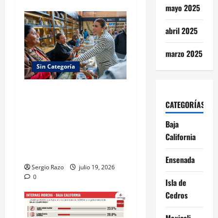
mayo 2025
abril 2025
marzo 2025
Sin Categoría
IMPULSA GOBIERNO DE
BAJA CALIFORNIA LA
CATEGORÍAS
GASTRONOMÍA KUMIAI
Baja
COMO MOTOR DE TURISMO
California
Y DESARROLLO
COMUNITARIO
Ensenada
Sergio Razo
julio 19, 2026
0
Isla de
Cedros
Mexicali