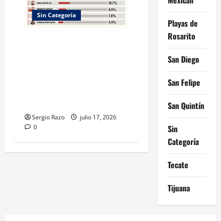
Sin Categoría
Playas de
Rosarito
La encuesta Mx, JulioAlfredo
Álvarez fortalece su
San Diego
posicionamiento y se coloca
en el segundo lugar de las
San Felipe
preferencias por la
candidatura de Morena
San Quintín
Sergio Razo
julio 17, 2026
Sin
0
Categoría
Tecate
Tijuana