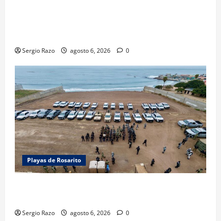
LOGRA FISCALÍA PRISIÓN PREVENTIVA Y
VINCULACIÓN A PROCESO POR LESIONES
CALIFICADAS EN SAN QUINTÍN
Sergio Razo
agosto 6, 2026
0
Playas de Rosarito
ACTIVAN CORPORACIONES OPERATIVO “ROSARITO
SEGURO”
Sergio Razo
agosto 6, 2026
0