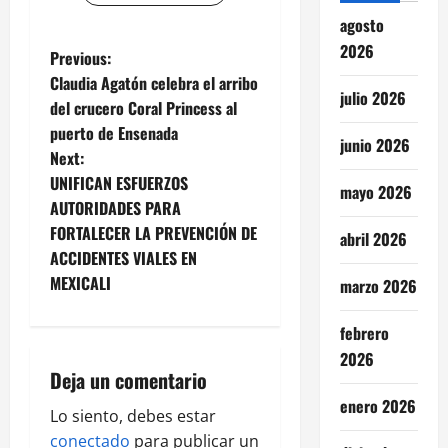
agosto
2026
P
Previous:
Claudia Agatón celebra el arribo
o
julio 2026
del crucero Coral Princess al
puerto de Ensenada
s
junio 2026
Next:
t
UNIFICAN ESFUERZOS
mayo 2026
AUTORIDADES PARA
n
FORTALECER LA PREVENCIÓN DE
abril 2026
ACCIDENTES VIALES EN
a
MEXICALI
marzo 2026
v
febrero
i
2026
Deja un comentario
g
enero 2026
Lo siento, debes estar
a
conectado
para publicar un