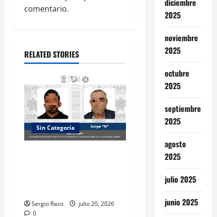
diciembre
comentario.
t
2025
i
noviembre
2025
o
RELATED STORIES
octubre
n
2025
septiembre
2025
Sin Categoría
agosto
Detiene la DSPM a dos
2025
hombres por probable
posesión de drogas en
julio 2025
distintas intervenciones
junio 2025
Sergio Razo
julio 20, 2026
0