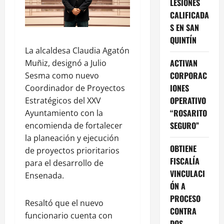
LESIONES
CALIFICADA
S EN SAN
QUINTÍN
La alcaldesa Claudia Agatón
ACTIVAN
Muñiz, designó a Julio
CORPORAC
Sesma como nuevo
IONES
Coordinador de Proyectos
OPERATIVO
Estratégicos del XXV
“ROSARITO
Ayuntamiento con la
SEGURO”
encomienda de fortalecer
la planeación y ejecución
OBTIENE
de proyectos prioritarios
FISCALÍA
para el desarrollo de
VINCULACI
Ensenada.
ÓN A
PROCESO
Resaltó que el nuevo
CONTRA
funcionario cuenta con
DOS