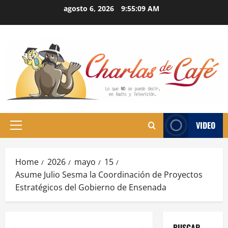
Skip
agosto 6, 2026
9:55:10 AM
to
content
VIDEO
Primary
Menu
Home
2026
mayo
15
Asume Julio Sesma la Coordinación de Proyectos
Estratégicos del Gobierno de Ensenada
BUSCAR