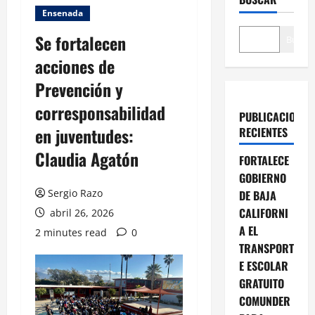
Ensenada
Se fortalecen
Buscar
acciones de
Prevención y
corresponsabilidad
PUBLICACIONES
en juventudes:
RECIENTES
Claudia Agatón
FORTALECE
GOBIERNO
Sergio Razo
DE BAJA
CALIFORNI
abril 26, 2026
A EL
2 minutes read
0
TRANSPORT
E ESCOLAR
GRATUITO
COMUNDER