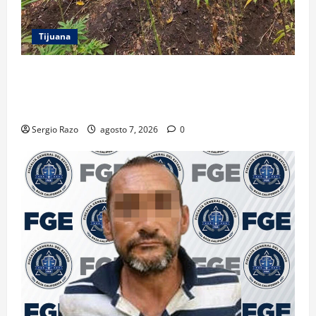
Tijuana
DENUNCIA CIUDADANA PERMITE LOCALIZAR
PLANTÍO; SE ASEGURARON MÁS DE 16 MIL PLANTAS
DE MARIHUANA
Sergio Razo
agosto 7, 2026
0