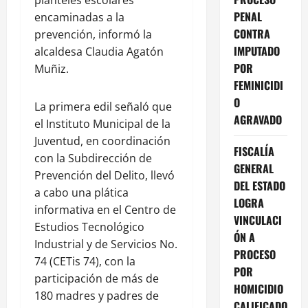
planteles escolares
PENAL
encaminadas a la
CONTRA
prevención, informó la
IMPUTADO
alcaldesa Claudia Agatón
POR
Muñiz.
FEMINICIDI
O
La primera edil señaló que
AGRAVADO
el Instituto Municipal de la
Juventud, en coordinación
FISCALÍA
con la Subdirección de
GENERAL
Prevención del Delito, llevó
DEL ESTADO
a cabo una plática
LOGRA
informativa en el Centro de
VINCULACI
Estudios Tecnológico
ÓN A
Industrial y de Servicios No.
PROCESO
74 (CETis 74), con la
POR
participación de más de
HOMICIDIO
180 madres y padres de
CALIFICADO