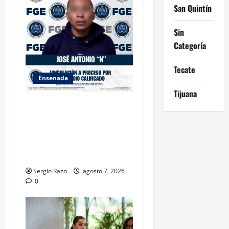
San Quintín
Sin
Categoría
Tecate
Ensenada
Tijuana
FISCALÍA GENERAL DEL
ESTADO LOGRA
VINCULACIÓN A PROCESO
POR HOMICIDIO
CALIFICADO
Sergio Razo
agosto 7, 2026
0