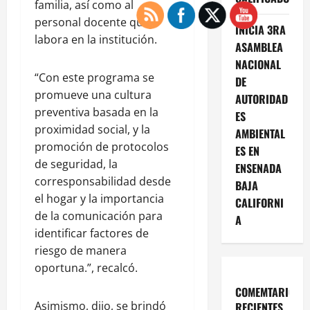
familia, así como al
personal docente que
INICIA 3RA
labora en la institución.
ASAMBLEA
NACIONAL
“Con este programa se
DE
promueve una cultura
AUTORIDAD
preventiva basada en la
ES
proximidad social, y la
AMBIENTAL
promoción de protocolos
ES EN
de seguridad, la
ENSENADA
corresponsabilidad desde
BAJA
el hogar y la importancia
CALIFORNI
de la comunicación para
A
identificar factores de
riesgo de manera
oportuna.”, recalcó.
COMEMTARIOS
Asimismo, dijo, se brindó
RECIENTES