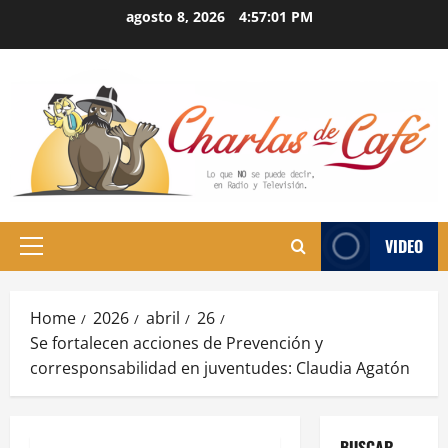
Skip
agosto 8, 2026
4:57:02 PM
to
content
VIDEO
Primary
Menu
Home
2026
abril
26
Se fortalecen acciones de Prevención y
corresponsabilidad en juventudes: Claudia Agatón
BUSCAR