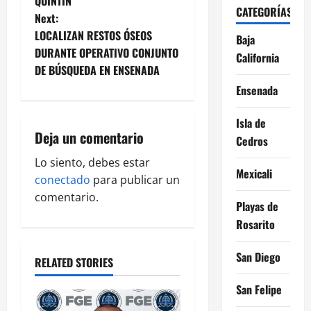
t
QUINTÍN
CATEGORÍAS
Next:
n
LOCALIZAN RESTOS ÓSEOS
Baja
DURANTE OPERATIVO CONJUNTO
California
a
DE BÚSQUEDA EN ENSENADA
v
Ensenada
i
Isla de
Deja un comentario
Cedros
g
Lo siento, debes estar
Mexicali
a
conectado
para publicar un
comentario.
t
Playas de
Rosarito
i
San Diego
o
RELATED STORIES
San Felipe
n