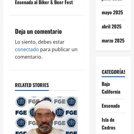
Ensenada al Biker & Beer Fest
a
mayo 2025
v
abril 2025
i
Deja un comentario
marzo 2025
g
Lo siento, debes estar
conectado
para publicar un
a
comentario.
t
CATEGORÍAS
i
Baja
RELATED STORIES
California
o
n
Ensenada
Isla de
Cedros