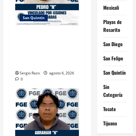
Mexicali
San Quintín
Playas de
Rosarito
LOGRA FISCALÍA PRISIÓN
PREVENTIVA Y VINCULACIÓN
San Diego
A PROCESO POR LESIONES
CALIFICADAS EN SAN
San Felipe
QUINTÍN
San Quintín
Sergio Razo
agosto 6, 2026
0
Sin
Categoría
Tecate
Tijuana