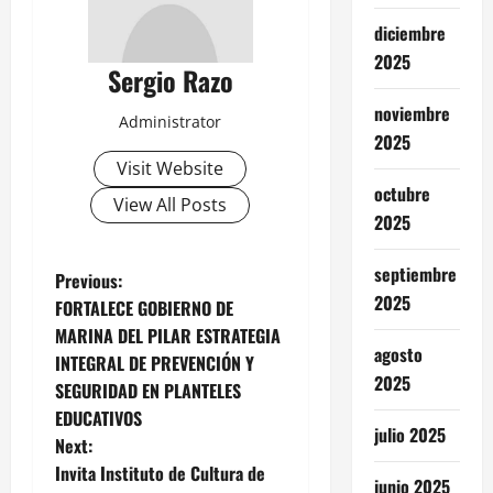
diciembre
2025
Sergio Razo
noviembre
Administrator
2025
Visit Website
octubre
View All Posts
2025
septiembre
P
Previous:
2025
FORTALECE GOBIERNO DE
o
MARINA DEL PILAR ESTRATEGIA
agosto
INTEGRAL DE PREVENCIÓN Y
s
2025
SEGURIDAD EN PLANTELES
t
EDUCATIVOS
julio 2025
Next:
n
Invita Instituto de Cultura de
junio 2025