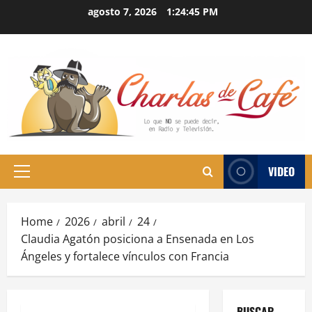
Skip
agosto 7, 2026
1:24:46 PM
to
content
VIDEO
Primary
Menu
Home
2026
abril
24
Claudia Agatón posiciona a Ensenada en Los
Ángeles y fortalece vínculos con Francia
BUSCAR