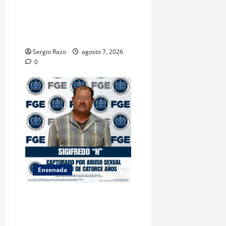
NACIONAL DE AUTORIDADES
AMBIENTALES EN ENSENADA
BAJA CALIFORNIA
Sergio Razo
agosto 7, 2026
0
Ensenada
LOGRA FISCALÍA
CUMPLIMENTAR ORDEN DE
APREHENSIÓN POR ABUSO