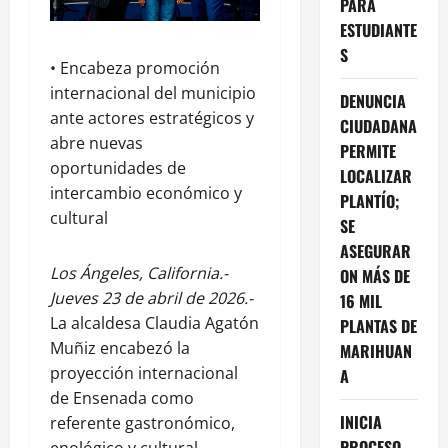
PARA
ESTUDIANTE
S
• Encabeza promoción
internacional del municipio
DENUNCIA
ante actores estratégicos y
CIUDADANA
abre nuevas
PERMITE
oportunidades de
LOCALIZAR
intercambio económico y
PLANTÍO;
cultural
SE
ASEGURAR
Los Ángeles, California.-
ON MÁS DE
Jueves 23 de abril de 2026.-
16 MIL
La alcaldesa Claudia Agatón
PLANTAS DE
Muñiz encabezó la
MARIHUAN
proyección internacional
A
de Ensenada como
INICIA
referente gastronómico,
PROCESO
enológico y cultural,