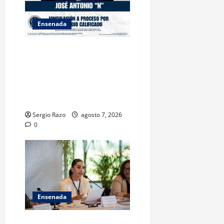
Ensenada
FISCALÍA GENERAL DEL
ESTADO LOGRA
VINCULACIÓN A PROCESO
POR HOMICIDIO
CALIFICADO
Sergio Razo
agosto 7, 2026
0
Ensenada
INICIA 3RA ASAMBLEA