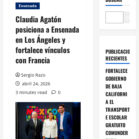
Ensenada
Claudia Agatón
Buscar
posiciona a Ensenada
en Los Ángeles y
fortalece vínculos
PUBLICACIONES
con Francia
RECIENTES
FORTALECE
Sergio Razo
GOBIERNO
abril 24, 2026
DE BAJA
3 minutes read
0
CALIFORNI
A EL
TRANSPORT
E ESCOLAR
GRATUITO
COMUNDER