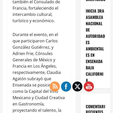
también el Consulado de
Francia, fortaleciendo el
INICIA 3RA
intercambio cultural,
ASAMBLEA
turístico y económico.
NACIONAL
DE
Durante el evento, en el
AUTORIDAD
que participaron Carlos
ES
González Gutiérrez, y
AMBIENTAL
Adrien Frie, Cónsules
ES EN
Generales de México y
ENSENADA
Francia en Los Ángeles,
BAJA
respectivamente, Claudia
CALIFORNI
Agatón subrayó que
A
Ensenada se posiciona
como la Capital del Vino
Mexicano y Ciudad Creativa
en Gastronomía,
COMEMTARIOS
proyectando el talento, la
RECIENTES