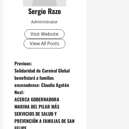
Sergio Razo
Administrator
Visit Website
View All Posts
P
Previous:
Solidaridad de Carnival Global
o
beneficiará a familias
ensenadense: Claudia Agatón
s
Next:
t
ACERCA GOBERNADORA
MARINA DEL PILAR MÁS
n
SERVICIOS DE SALUD Y
PREVENCIÓN A FAMILIAS DE SAN
a
FELIPE