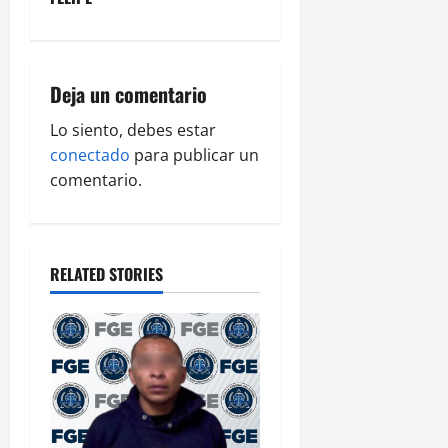
v
i
Deja un comentario
g
Lo siento, debes estar
a
conectado
para publicar un
comentario.
t
i
o
RELATED STORIES
n