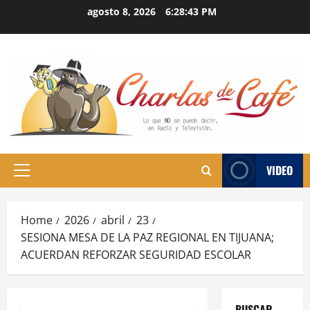
Skip
agosto 8, 2026
6:28:44 PM
to
content
VIDEO
Primary
Menu
Home
2026
abril
23
SESIONA MESA DE LA PAZ REGIONAL EN TIJUANA;
ACUERDAN REFORZAR SEGURIDAD ESCOLAR
BUSCAR