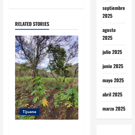
t
septiembre
2025
i
RELATED STORIES
agosto
o
2025
n
julio 2025
junio 2025
mayo 2025
abril 2025
marzo 2025
Tijuana
DENUNCIA CIUDADANA