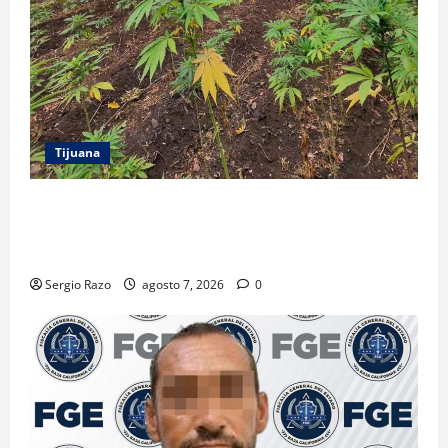
Tijuana
DENUNCIA CIUDADANA PERMITE LOCALIZAR
PLANTÍO; SE ASEGURARON MÁS DE 16 MIL PLANTAS
DE MARIHUANA
Sergio Razo
agosto 7, 2026
0