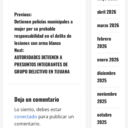
abril 2026
P
Previous:
Detienen policías municipales a
marzo 2026
o
mujer por su probable
responsabilidad en el delito de
s
febrero
lesiones con arma blanca
2026
t
Next:
AUTORIDADES DETIENEN A
enero 2026
n
PRESUNTOS INTEGRANTES DE
GRUPO DELICTIVO EN TIJUANA
diciembre
a
2025
v
noviembre
i
Deja un comentario
2025
g
Lo siento, debes estar
octubre
conectado
para publicar un
a
2025
comentario.