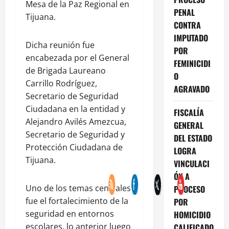
Mesa de la Paz Regional en
PENAL
Tijuana.
CONTRA
IMPUTADO
Dicha reunión fue
POR
encabezada por el General
FEMINICIDI
de Brigada Laureano
O
Carrillo Rodríguez,
AGRAVADO
Secretario de Seguridad
Ciudadana en la entidad y
FISCALÍA
Alejandro Avilés Amezcua,
GENERAL
Secretario de Seguridad y
DEL ESTADO
Protección Ciudadana de
LOGRA
Tijuana.
VINCULACI
ÓN A
Uno de los temas centrales
PROCESO
fue el fortalecimiento de la
POR
seguridad en entornos
HOMICIDIO
escolares, lo anterior luego
CALIFICADO