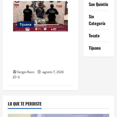
San Quintín
Sin
Categoría
Tijuana
Tecate
DETIENE FUERZA ESTATAL A
SUJETO POR USURPACIÓN
Tijuana
DE FUNCIONES Y CONTAR
CON TRES ÓRDENES DE
APREHENSIÓN VIGENTES
Sergio Razo
agosto 7, 2026
0
LO QUE TE PERDISTE