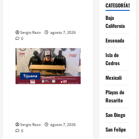
PERMITE LOCALIZAR
CATEGORÍAS
PLANTÍO; SE ASEGURARON
MÁS DE 16 MIL PLANTAS DE
Baja
MARIHUANA
California
Sergio Razo
agosto 7, 2026
0
Ensenada
Isla de
Cedros
Tijuana
Mexicali
Playas de
ASEGURAN FESC Y FGR A
HOMBRE EN POSESIÓN DE
Rosarito
UN FUSIL DURANTE
San Diego
PATRULLAJE PREVENTIVO
Sergio Razo
agosto 7, 2026
San Felipe
0