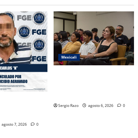
Mexicali
COBACH BC FORTALECE EL
ACOMPAÑAMIENTO DE MADRES Y
PADRES DE FAMILIA CON
HERRAMIENTAS DIGITALES
SO PENAL CONTRA
Sergio Razo
agosto 6, 2026
0
 FEMINICIDIO
agosto 7, 2026
0