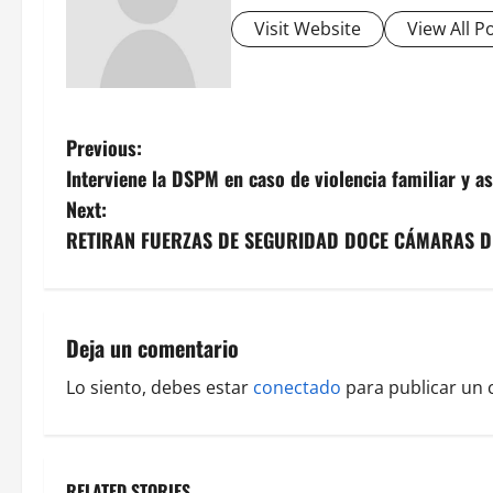
Visit Website
View All P
P
Previous:
Interviene la DSPM en caso de violencia familiar y 
o
Next:
s
RETIRAN FUERZAS DE SEGURIDAD DOCE CÁMARAS DE
t
n
Deja un comentario
a
Lo siento, debes estar
conectado
para publicar un 
v
i
RELATED STORIES