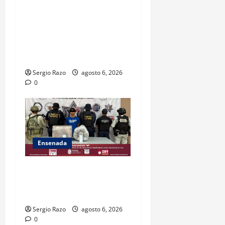
OBTIENE FISCALÍA
VINCULACIÓN A PROCESO
CONTRA DOS HOMBRES
POR HOMICIDIO
CALIFICADO
Sergio Razo
agosto 6, 2026
0
Ensenada
ASEGURA FUERZA ESTATAL
AL “KRIKEN” EN VALLE DE
GUADALUPE
Sergio Razo
agosto 6, 2026
0