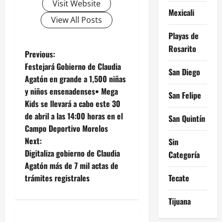
Visit Website
Mexicali
View All Posts
Playas de
Rosarito
P
Previous:
Festejará Gobierno de Claudia
San Diego
o
Agatón en grande a 1,500 niñas
y niños ensenadenses• Mega
s
San Felipe
Kids se llevará a cabo este 30
t
de abril a las 14:00 horas en el
San Quintín
Campo Deportivo Morelos
n
Next:
Sin
Digitaliza gobierno de Claudia
Categoría
a
Agatón más de 7 mil actas de
v
Tecate
trámites registrales
i
Tijuana