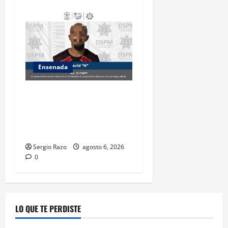
Ensenada
Es asegurado hombre por
probable posesión de droga
tras intervención preventiva
en Playa Ensenada
Sergio Razo
agosto 6, 2026
0
LO QUE TE PERDISTE