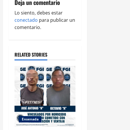
g
Deja un comentario
a
Lo siento, debes estar
conectado
para publicar un
t
comentario.
i
o
RELATED STORIES
n
Ensenada