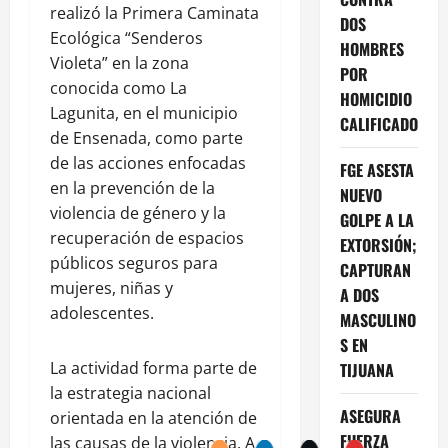
realizó la Primera Caminata
DOS
Ecológica “Senderos
HOMBRES
Violeta” en la zona
POR
conocida como La
HOMICIDIO
Lagunita, en el municipio
CALIFICADO
de Ensenada, como parte
de las acciones enfocadas
FGE ASESTA
en la prevención de la
NUEVO
violencia de género y la
GOLPE A LA
recuperación de espacios
EXTORSIÓN;
públicos seguros para
CAPTURAN
mujeres, niñas y
A DOS
adolescentes.
MASCULINO
S EN
La actividad forma parte de
TIJUANA
la estrategia nacional
ASEGURA
orientada en la atención de
FUERZA
las causas de la violencia. A