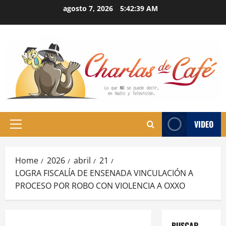
Skip
agosto 7, 2026
5:42:40 AM
to
content
VIDEO
Primary
Menu
Home
2026
abril
21
LOGRA FISCALÍA DE ENSENADA VINCULACIÓN A
PROCESO POR ROBO CON VIOLENCIA A OXXO
BUSCAR