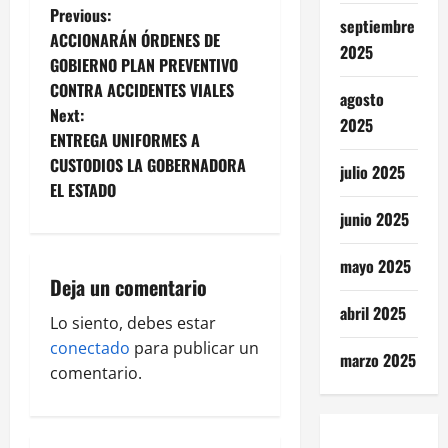
P
Previous:
septiembre
ACCIONARÁN ÓRDENES DE
2025
o
GOBIERNO PLAN PREVENTIVO
CONTRA ACCIDENTES VIALES
s
agosto
Next:
2025
t
ENTREGA UNIFORMES A
CUSTODIOS LA GOBERNADORA
julio 2025
n
EL ESTADO
junio 2025
a
v
mayo 2025
Deja un comentario
i
abril 2025
Lo siento, debes estar
g
conectado
para publicar un
marzo 2025
comentario.
a
t