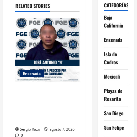
CATEGORÍAS
RELATED STORIES
i
Baja
o
California
n
Ensenada
Isla de
Cedros
Ensenada
Mexicali
FISCALÍA GENERAL DEL
Playas de
ESTADO LOGRA
Rosarito
VINCULACIÓN A PROCESO
POR HOMICIDIO
San Diego
CALIFICADO
San Felipe
Sergio Razo
agosto 7, 2026
0