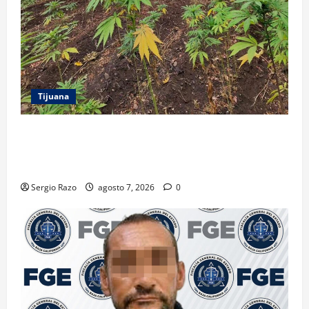
Tijuana
DENUNCIA CIUDADANA PERMITE LOCALIZAR
PLANTÍO; SE ASEGURARON MÁS DE 16 MIL PLANTAS
DE MARIHUANA
Sergio Razo
agosto 7, 2026
0