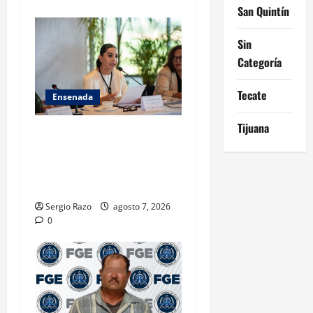
San Quintín
Sin
Categoría
Tecate
Ensenada
Tijuana
INICIA 3RA ASAMBLEA
NACIONAL DE AUTORIDADES
AMBIENTALES EN ENSENADA
BAJA CALIFORNIA
Sergio Razo
agosto 7, 2026
0