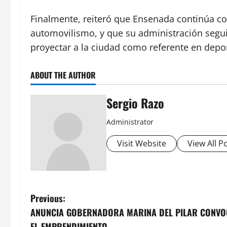
Finalmente, reiteró que Ensenada continúa co
automovilismo, y que su administración segui
proyectar a la ciudad como referente en depor
ABOUT THE AUTHOR
Sergio Razo
Administrator
Visit Website
View All P
P
Previous:
ANUNCIA GOBERNADORA MARINA DEL PILAR CONVO
o
EL EMPRENDIMIENTO