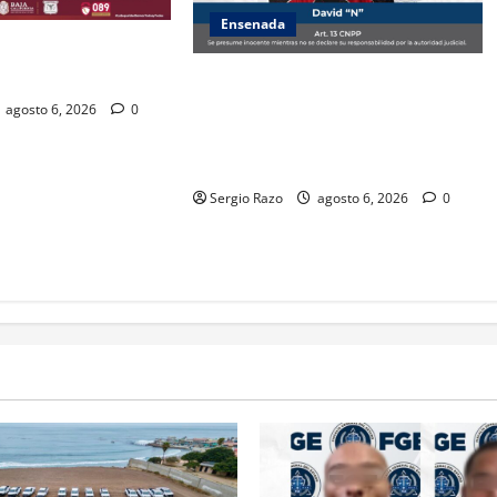
Ensenada
ZA ESTATAL AL
VALLE DE GUADALUPE
Es asegurado hombre por probable
posesión de droga tras
agosto 6, 2026
0
intervención preventiva en Playa
Ensenada
Sergio Razo
agosto 6, 2026
0