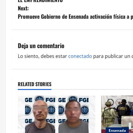
s
Next:
Promueve Gobierno de Ensenada activación física a 
t
n
a
Deja un comentario
v
Lo siento, debes estar
conectado
para publicar un 
i
g
RELATED STORIES
a
t
i
Ensenada