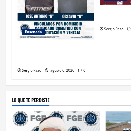
o
n
ASEGURA FUER
“KRIKEN” EN 
Sergio Razo
Ensenada
OBTIENE FISCALÍA VINCULACIÓN A
PROCESO CONTRA DOS HOMBRES
POR HOMICIDIO CALIFICADO
Sergio Razo
agosto 6, 2026
0
LO QUE TE PERDISTE