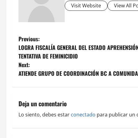
Visit Website
View All P
P
Previous:
LOGRA FISCALÍA GENERAL DEL ESTADO APREHENSIÓN
o
TENTATIVA DE FEMINICIDIO
s
Next:
ATIENDE GRUPO DE COORDINACIÓN BC A COMUNIDAD
t
n
a
Deja un comentario
v
Lo siento, debes estar
conectado
para publicar un 
i