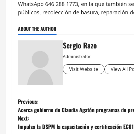
WhatsApp 646 288 1773, en la que también se 
públicos, recolección de basura, reparación
ABOUT THE AUTHOR
Sergio Razo
Administrator
Visit Website
View All P
P
Previous:
Acerca gobierno de Claudia Agatón programas de pre
o
Next:
s
Impulsa la DSPM la capacitación y certificación EC010