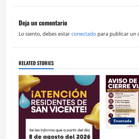
t
n
Deja un comentario
a
Lo siento, debes estar
conectado
para publicar un 
v
i
RELATED STORIES
g
a
t
i
o
Ensenada
n
La Dirección d