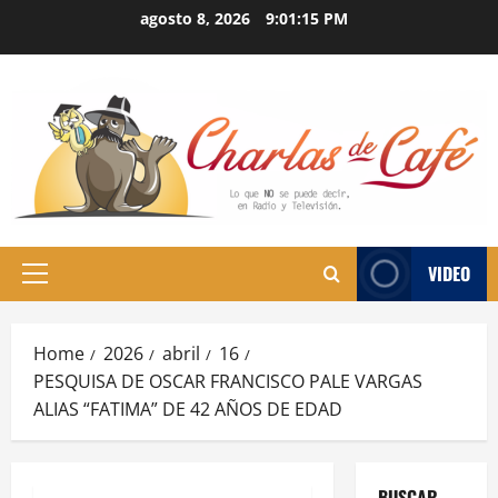
Skip
agosto 8, 2026
9:01:16 PM
to
content
VIDEO
Primary
Menu
Home
2026
abril
16
PESQUISA DE OSCAR FRANCISCO PALE VARGAS
ALIAS “FATIMA” DE 42 AÑOS DE EDAD
BUSCAR