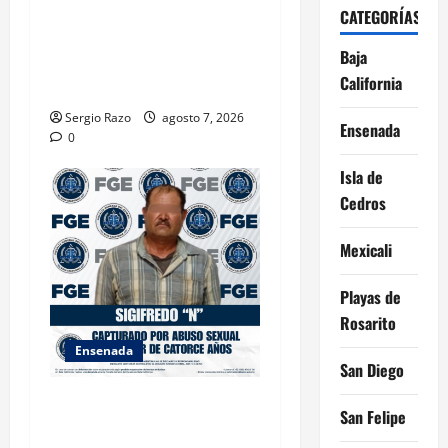
INICIA 3RA ASAMBLEA
CATEGORÍAS
NACIONAL DE AUTORIDADES
Baja
AMBIENTALES EN ENSENADA
California
BAJA CALIFORNIA
Sergio Razo
agosto 7, 2026
Ensenada
0
Isla de
Cedros
Mexicali
Playas de
Rosarito
Ensenada
San Diego
LOGRA FISCALÍA
San Felipe
CUMPLIMENTAR ORDEN DE