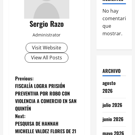
No hay
comentarios
Sergio Razo
que
mostrar.
Administrator
Visit Website
View All Posts
ARCHIVO
P
Previous:
agosto
FISCALÍA LOGRA PRISIÓN
o
2026
PREVENTIVA POR ROBO CON
VIOLENCIA A COMERCIO EN SAN
s
julio 2026
QUINTÍN
t
Next:
junio 2026
PESQUISA DE HANNAH
n
MICHELLE VALDEZ FLORES DE 21
mayo 2026