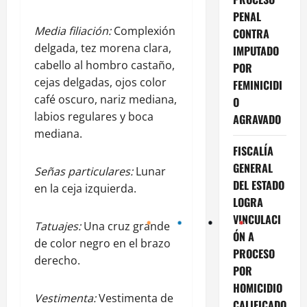
PENAL
Media filiación:
Complexión
CONTRA
delgada, tez morena clara,
IMPUTADO
cabello al hombro castaño,
POR
cejas delgadas, ojos color
FEMINICIDI
café oscuro, nariz mediana,
O
labios regulares y boca
AGRAVADO
mediana.
FISCALÍA
GENERAL
Señas particulares:
Lunar
DEL ESTADO
en la ceja izquierda.
LOGRA
VINCULACI
Tatuajes:
Una cruz grande
ÓN A
de color negro en el brazo
PROCESO
derecho.
POR
HOMICIDIO
Vestimenta:
Vestimenta de
CALIFICADO