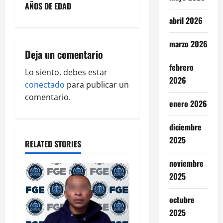
AÑOS DE EDAD
a
abril 2026
v
marzo 2026
i
Deja un comentario
febrero
g
Lo siento, debes estar
2026
conectado
para publicar un
a
comentario.
enero 2026
t
diciembre
i
2025
RELATED STORIES
o
noviembre
2025
n
octubre
2025