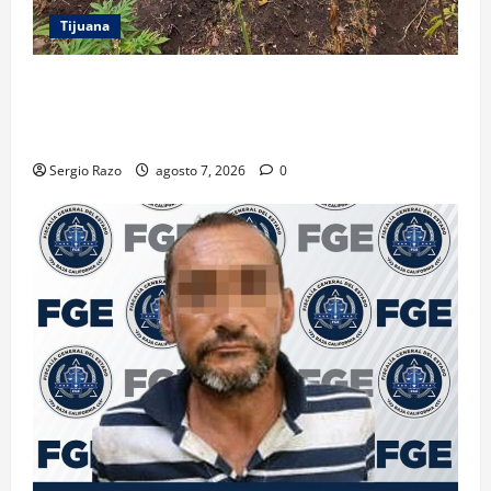
Tijuana
DENUNCIA CIUDADANA PERMITE LOCALIZAR
PLANTÍO; SE ASEGURARON MÁS DE 16 MIL PLANTAS
DE MARIHUANA
Sergio Razo
agosto 7, 2026
0