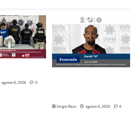
Ensenada
ZA ESTATAL AL
VALLE DE GUADALUPE
Es asegurado hombre por probable
posesión de droga tras
agosto 6, 2026
0
intervención preventiva en Playa
Ensenada
Sergio Razo
agosto 6, 2026
0