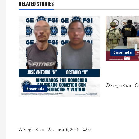
RELATED STORIES
g
a
t
i
Ensenada
o
ASEGURA FUER
n
“KRIKEN” EN 
Sergio Razo
Ensenada
OBTIENE FISCALÍA VINCULACIÓN A
PROCESO CONTRA DOS HOMBRES
POR HOMICIDIO CALIFICADO
Sergio Razo
agosto 6, 2026
0