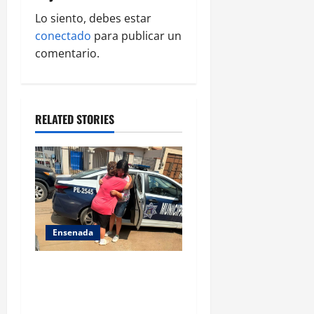
a
Lo siento, debes estar
conectado
para publicar un
t
comentario.
i
o
RELATED STORIES
n
Ensenada
Localiza Policía Municipal a
menor extraviada y la reúne
con su familia