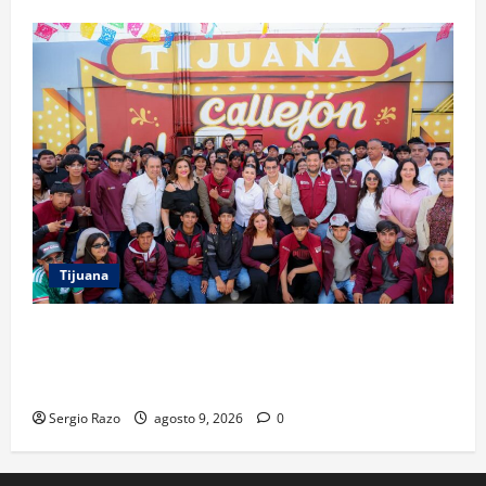
Tijuana
PROYECTO TIJUANA Y RUTA DE LA PAZ IMPULSAN EL
ARTE URBANO Y LA RECUPERACIÓN DE ESPACIOS
COMUNITARIOS
Sergio Razo
agosto 9, 2026
0