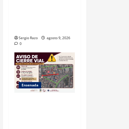
GARANTIZA GOBIERNO DE
BAJA CALIFORNIA ACCESO
AL AGUA EN SAN VICENTE
CON OPERACIÓN DIRECTA
DE CESPE
Sergio Razo
agosto 9, 2026
0
Ensenada
La Dirección de Seguridad
Pública Municipal informa
que, por trabajos de la
CESPE, del 9 al 11 de agosto