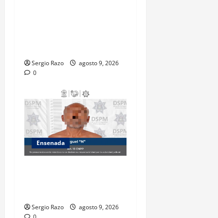
se cerrará temporalmente la
avenida Reforma, entre el
bulevar Ramírez Méndez y la
avenida Diamante, en
sentido sur-norte.
Sergio Razo
agosto 9, 2026
0
Ensenada
Atiende Policía Municipal
reporte y detiene a hombre
por probable allanamiento
Sergio Razo
agosto 9, 2026
0