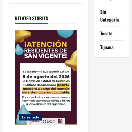
t
Sin
i
RELATED STORIES
Categoría
o
Tecate
n
Tijuana
Ensenada