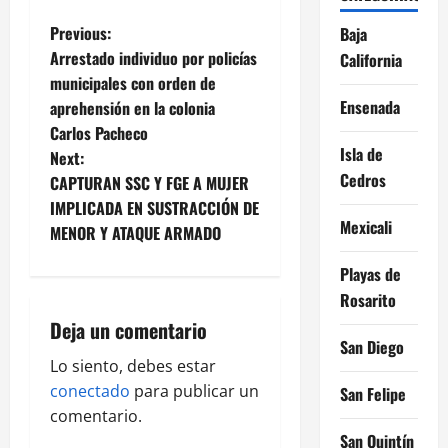
P
Previous:
Baja
Arrestado individuo por policías
California
o
municipales con orden de
Ensenada
aprehensión en la colonia
s
Carlos Pacheco
Isla de
t
Next:
Cedros
CAPTURAN SSC Y FGE A MUJER
n
IMPLICADA EN SUSTRACCIÓN DE
Mexicali
MENOR Y ATAQUE ARMADO
a
Playas de
v
Rosarito
i
Deja un comentario
San Diego
g
Lo siento, debes estar
conectado
para publicar un
San Felipe
a
comentario.
San Quintín