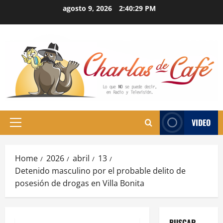
Skip
agosto 9, 2026
2:40:29 PM
to
content
VIDEO
Primary
Menu
Home
2026
abril
13
Detenido masculino por el probable delito de
posesión de drogas en Villa Bonita
BUSCAR