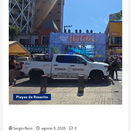
Playas de Rosarito
FUERZA ESTATAL APOYA VIGILANCIA EN BAJA BEACH
FEST; PRIMER NOCHE EN CALMA
Sergio Razo
agosto 9, 2026
0