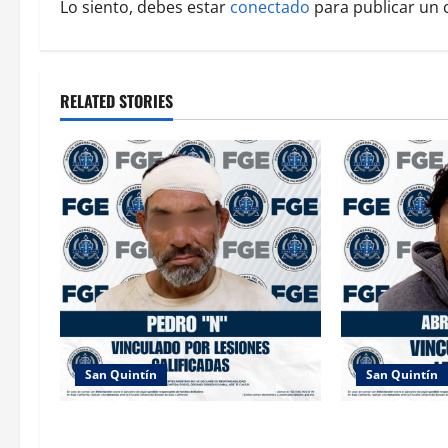
a
Lo siento, debes estar
conectado
para publicar un 
v
i
RELATED STORIES
g
a
t
i
o
n
San Quintín
San Quintín
LOGRA FISCALÍA PRISIÓN
OBTIENE FISCA