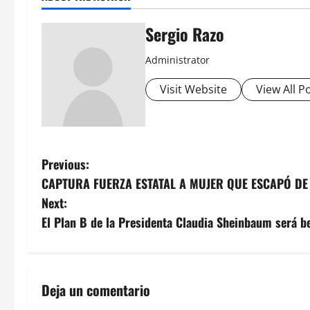
Sergio Razo
Administrator
Visit Website
View All P
P
Previous:
CAPTURA FUERZA ESTATAL A MUJER QUE ESCAPÓ DE 
o
Next:
s
El Plan B de la Presidenta Claudia Sheinbaum será b
t
n
Deja un comentario