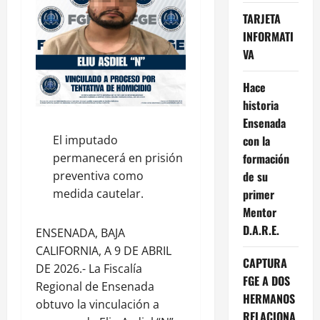
TARJETA
INFORMATI
VA
Hace
historia
Ensenada
El imputado
con la
permanecerá en prisión
formación
preventiva como
de su
medida cautelar.
primer
Mentor
D.A.R.E.
ENSENADA, BAJA
CALIFORNIA, A 9 DE ABRIL
CAPTURA
DE 2026.- La Fiscalía
FGE A DOS
Regional de Ensenada
HERMANOS
obtuvo la vinculación a
RELACIONA