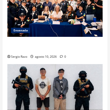
Ensenada
Hace historia Ensenada con la formación de su
primer Mentor D.A.R.E.
Sergio Razo
agosto 10, 2026
0