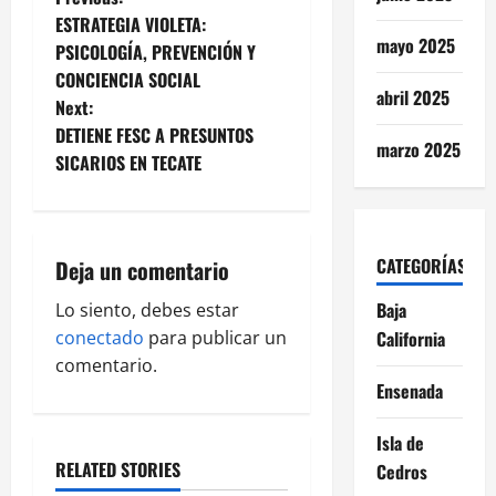
P
ESTRATEGIA VIOLETA:
o
mayo 2025
PSICOLOGÍA, PREVENCIÓN Y
CONCIENCIA SOCIAL
s
abril 2025
Next:
t
DETIENE FESC A PRESUNTOS
marzo 2025
SICARIOS EN TECATE
n
a
CATEGORÍAS
Deja un comentario
v
Baja
Lo siento, debes estar
i
conectado
para publicar un
California
g
comentario.
Ensenada
a
Isla de
t
RELATED STORIES
Cedros