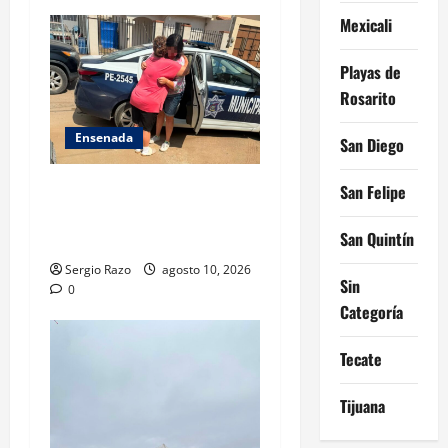
i
Mexicali
o
Playas de
n
Rosarito
Ensenada
San Diego
Localiza Policía Municipal a
San Felipe
menor extraviada y la reúne
San Quintín
con su familia
Sergio Razo
agosto 10, 2026
Sin
0
Categoría
Tecate
Tijuana