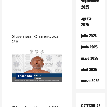
septiembre
se cerrará temporalmente la
2025
avenida Reforma, entre el
bulevar Ramírez Méndez y la
agosto
avenida Diamante, en
2025
sentido sur-norte.
julio 2025
Sergio Razo
agosto 9, 2026
0
junio 2025
mayo 2025
abril 2025
Ensenada
marzo 2025
Atiende Policía Municipal
reporte y detiene a hombre
por probable allanamiento
CATEGORÍAS