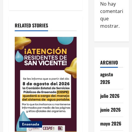
No hay
t
comentarios
que
i
RELATED STORIES
mostrar.
o
n
ARCHIVO
agosto
2026
julio 2026
junio 2026
mayo 2026
Ensenada