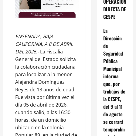
OPERACIÓN
DIRECTA DE
CESPE
La
ENSENADA, BAJA
Dirección
CALIFORNIA, A 8 DE ABRIL
de
DEL 2026.-
La Fiscalía
Seguridad
General del Estado solicita
Pública
la colaboración ciudadana
Municipal
para localizar a la menor
informa
Alejandra Domínguez
que, por
Reyes de 13 años de edad.
trabajos de
Fue vista por última vez el
la CESPE,
día 05 de abril de 2026,
del 9 al 11
cuando salió, a las 16:30
de agosto
horas, de un domicilio
se cerrará
ubicado en la colonia
temporalm
Popular 89, en la ciudad de