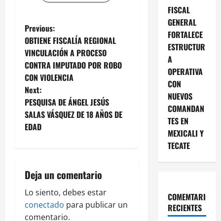
FISCAL
GENERAL
P
Previous:
FORTALECE
OBTIENE FISCALÍA REGIONAL
ESTRUCTUR
o
VINCULACIÓN A PROCESO
A
CONTRA IMPUTADO POR ROBO
s
OPERATIVA
CON VIOLENCIA
CON
t
Next:
NUEVOS
PESQUISA DE ÁNGEL JESÚS
COMANDAN
n
SALAS VÁSQUEZ DE 18 AÑOS DE
TES EN
EDAD
a
MEXICALI Y
TECATE
v
i
Deja un comentario
g
Lo siento, debes estar
COMEMTARIOS
conectado
para publicar un
RECIENTES
a
comentario.