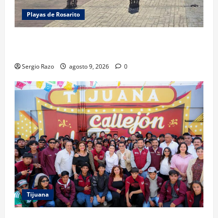
Playas de Rosarito
FUERZA ESTATAL APOYA VIGILANCIA EN BAJA BEACH
FEST; PRIMER NOCHE EN CALMA
Sergio Razo
agosto 9, 2026
0
Tijuana