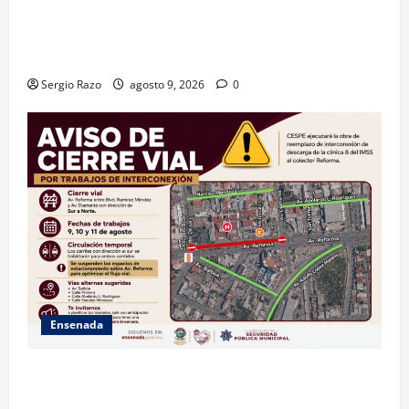
GARANTIZA GOBIERNO DE BAJA CALIFORNIA ACCESO
AL AGUA EN SAN VICENTE CON OPERACIÓN DIRECTA
DE CESPE
Sergio Razo
agosto 9, 2026
0
Ensenada
La Dirección de Seguridad Pública Municipal
informa que, por trabajos de la CESPE, del 9 al 11 de