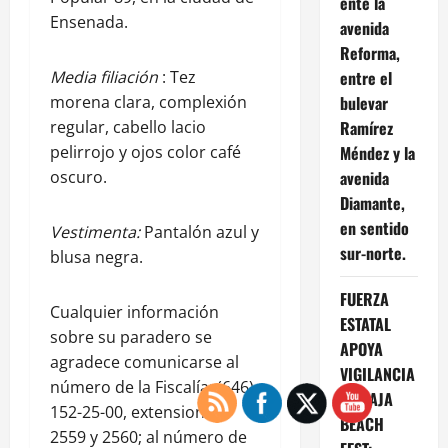
ente la
Ensenada.
avenida
Reforma,
Media filiación
: Tez
entre el
morena clara, complexión
bulevar
regular, cabello lacio
Ramírez
pelirrojo y ojos color café
Méndez y la
oscuro.
avenida
Diamante,
en sentido
Vestimenta:
Pantalón azul y
sur-norte.
blusa negra.
FUERZA
Cualquier información
ESTATAL
sobre su paradero se
APOYA
agradece comunicarse al
VIGILANCIA
número de la Fiscalía: (646)
EN BAJA
152-25-00, extensiones
BEACH
2559 y 2560; al número de