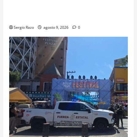
agosto se cerrará temporalmente la avenida
Reforma, entre el bulevar Ramírez Méndez y la
avenida Diamante, en sentido sur-norte.
Sergio Razo
agosto 9, 2026
0