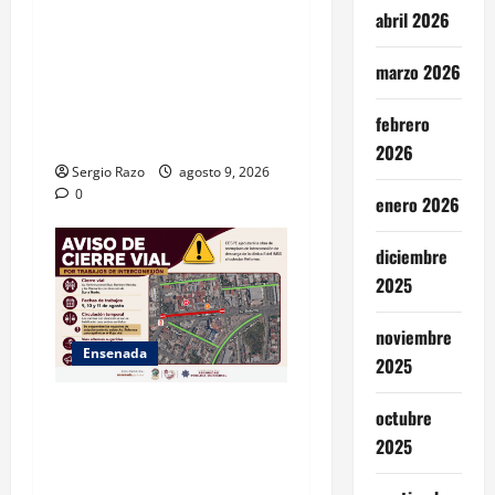
abril 2026
GARANTIZA GOBIERNO DE
BAJA CALIFORNIA ACCESO
marzo 2026
AL AGUA EN SAN VICENTE
CON OPERACIÓN DIRECTA
febrero
DE CESPE
2026
Sergio Razo
agosto 9, 2026
0
enero 2026
diciembre
2025
noviembre
Ensenada
2025
La Dirección de Seguridad
octubre
Pública Municipal informa
2025
que, por trabajos de la
CESPE, del 9 al 11 de agosto