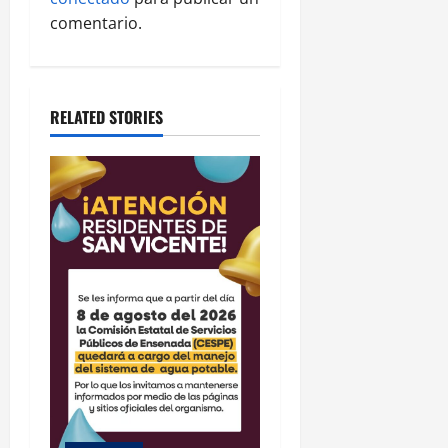
g
comentario.
a
t
RELATED STORIES
i
o
n