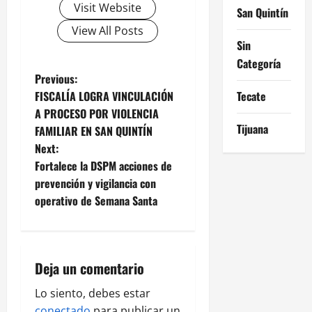
Visit Website
San Quintín
View All Posts
Sin
Categoría
P
Previous:
FISCALÍA LOGRA VINCULACIÓN
Tecate
o
A PROCESO POR VIOLENCIA
Tijuana
FAMILIAR EN SAN QUINTÍN
s
Next:
t
Fortalece la DSPM acciones de
prevención y vigilancia con
n
operativo de Semana Santa
a
v
Deja un comentario
i
Lo siento, debes estar
conectado
para publicar un