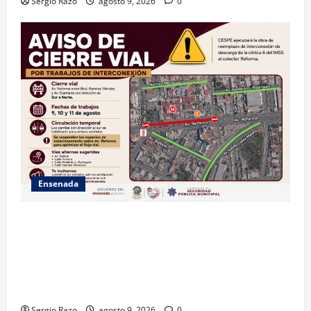
Sergio Razo
agosto 9, 2026
0
Ensenada
La Dirección de Seguridad Pública Municipal
informa que, por trabajos de la CESPE, del 9 al 11 de
agosto se cerrará temporalmente la avenida
Reforma, entre el bulevar Ramírez Méndez y la
avenida Diamante, en sentido sur-norte.
Sergio Razo
agosto 9, 2026
0