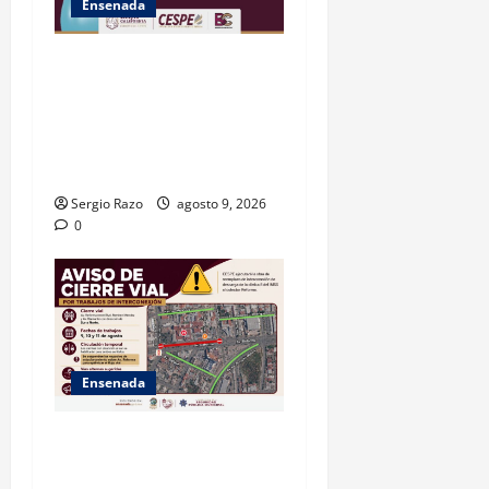
Ensenada
GARANTIZA GOBIERNO DE
BAJA CALIFORNIA ACCESO
AL AGUA EN SAN VICENTE
CON OPERACIÓN DIRECTA
DE CESPE
Sergio Razo
agosto 9, 2026
0
Ensenada
La Dirección de Seguridad
Pública Municipal informa