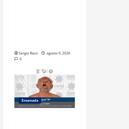
que, por trabajos de la
CESPE, del 9 al 11 de agosto
se cerrará temporalmente la
avenida Reforma, entre el
bulevar Ramírez Méndez y la
avenida Diamante, en
sentido sur-norte.
Sergio Razo
agosto 9, 2026
0
Ensenada
Atiende Policía Municipal
reporte y detiene a hombre