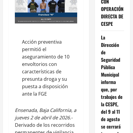
CON
OPERACIÓN
DIRECTA DE
CESPE
La
Acción preventiva
Dirección
permitió el
de
aseguramiento de 10
Seguridad
envoltorios con
Pública
características de
Municipal
presunta droga y su
informa
puesta a disposición
que, por
ante la FGE
trabajos de
la CESPE,
Ensenada, Baja California, a
del 9 al 11
jueves 2 de abril de 2026.-
de agosto
Derivado de los recorridos
se cerrará
permanentes de vigilancia