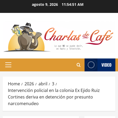
Skip
agosto 9, 2026
11:54:51 AM
to
content
VIDEO
Primary
Menu
Home
2026
abril
3
Intervención policial en la colonia Ex Ejido Ruiz
Cortines deriva en detención por presunto
narcomenudeo