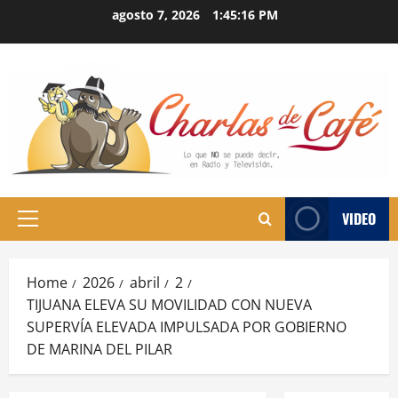
Skip
agosto 7, 2026
1:45:17 PM
to
content
VIDEO
Primary
Menu
Home
2026
abril
2
TIJUANA ELEVA SU MOVILIDAD CON NUEVA
SUPERVÍA ELEVADA IMPULSADA POR GOBIERNO
DE MARINA DEL PILAR