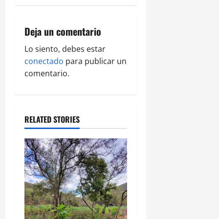
a
v
Deja un comentario
i
Lo siento, debes estar
g
conectado
para publicar un
comentario.
a
t
RELATED STORIES
i
o
n