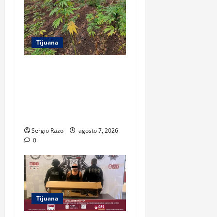
Tijuana
DENUNCIA CIUDADANA
PERMITE LOCALIZAR
PLANTÍO; SE ASEGURARON
MÁS DE 16 MIL PLANTAS DE
MARIHUANA
Sergio Razo
agosto 7, 2026
0
Tijuana