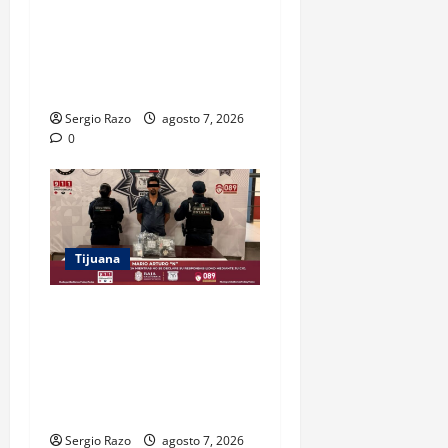
ASEGURAN FESC Y FGR A
HOMBRE EN POSESIÓN DE
UN FUSIL DURANTE
PATRULLAJE PREVENTIVO
Sergio Razo
agosto 7, 2026
0
Tijuana
DETIENE FUERZA ESTATAL A
SUJETO POR USURPACIÓN
DE FUNCIONES Y CONTAR
CON TRES ÓRDENES DE
APREHENSIÓN VIGENTES
Sergio Razo
agosto 7, 2026