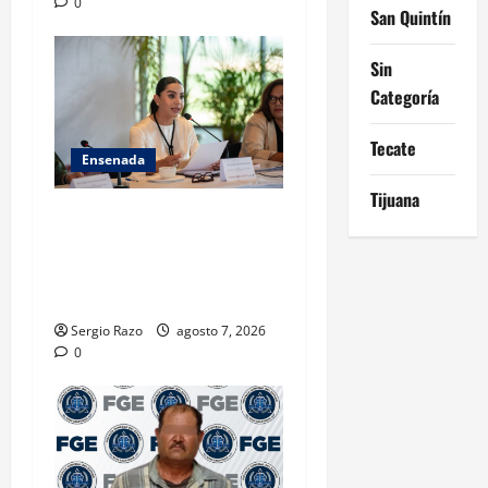
0
San Quintín
Sin
Categoría
Tecate
Ensenada
Tijuana
INICIA 3RA ASAMBLEA
NACIONAL DE AUTORIDADES
AMBIENTALES EN ENSENADA
BAJA CALIFORNIA
Sergio Razo
agosto 7, 2026
0