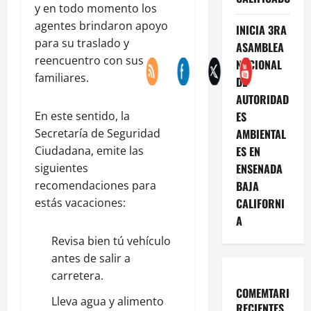
y en todo momento los
agentes brindaron apoyo
INICIA 3RA
para su traslado y
ASAMBLEA
reencuentro con sus
NACIONAL
familiares.
DE
AUTORIDAD
ES
En este sentido, la
AMBIENTAL
Secretaría de Seguridad
ES EN
Ciudadana, emite las
ENSENADA
siguientes
BAJA
recomendaciones para
CALIFORNI
estás vacaciones:
A
Revisa bien tú vehículo
antes de salir a
carretera.
COMEMTARIOS
Lleva agua y alimento
RECIENTES