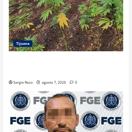
Tijuana
DENUNCIA CIUDADANA PERMITE LOCALIZAR
PLANTÍO; SE ASEGURARON MÁS DE 16 MIL PLANTAS
DE MARIHUANA
Sergio Razo
agosto 7, 2026
0