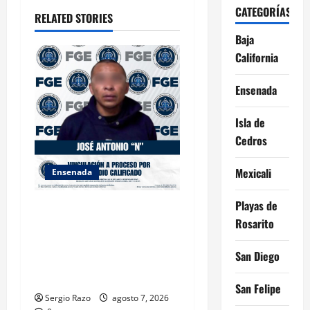
t
CATEGORÍAS
RELATED STORIES
i
Baja
o
California
n
Ensenada
Isla de
Cedros
Mexicali
Ensenada
Playas de
FISCALÍA GENERAL DEL
Rosarito
ESTADO LOGRA
VINCULACIÓN A PROCESO
San Diego
POR HOMICIDIO
CALIFICADO
San Felipe
Sergio Razo
agosto 7, 2026