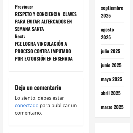
P
Previous:
septiembre
RESPETO Y CONCIENCIA CLAVES
2025
o
PARA EVITAR ALTERCADOS EN
SEMANA SANTA
agosto
s
Next:
2025
t
FGE LOGRA VINCULACIÓN A
julio 2025
PROCESO CONTRA IMPUTADO
n
POR EXTORSIÓN EN ENSENADA
junio 2025
a
mayo 2025
v
Deja un comentario
abril 2025
i
Lo siento, debes estar
g
conectado
para publicar un
marzo 2025
comentario.
a