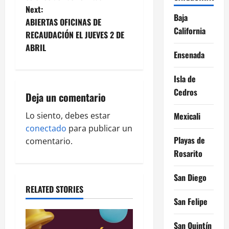
t
Next:
Baja
ABIERTAS OFICINAS DE
n
California
RECAUDACIÓN EL JUEVES 2 DE
ABRIL
a
Ensenada
v
Isla de
Cedros
i
Deja un comentario
g
Lo siento, debes estar
Mexicali
conectado
para publicar un
a
Playas de
comentario.
Rosarito
t
San Diego
i
RELATED STORIES
o
San Felipe
n
San Quintín