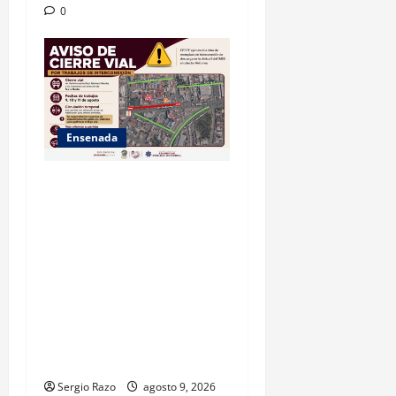
0
Ensenada
La Dirección de Seguridad
Pública Municipal informa
que, por trabajos de la
CESPE, del 9 al 11 de agosto
se cerrará temporalmente la
avenida Reforma, entre el
bulevar Ramírez Méndez y la
avenida Diamante, en
sentido sur-norte.
Sergio Razo
agosto 9, 2026