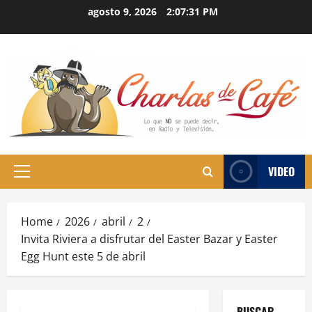
Skip
agosto 9, 2026
2:07:32 PM
to
content
VIDEO
Primary
Menu
Home
2026
abril
2
Invita Riviera a disfrutar del Easter Bazar y Easter
Egg Hunt este 5 de abril
BUSCAR