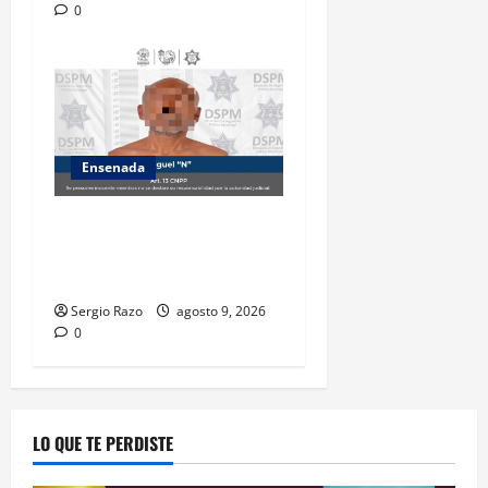
0
Ensenada
Atiende Policía Municipal
reporte y detiene a hombre
por probable allanamiento
Sergio Razo
agosto 9, 2026
0
LO QUE TE PERDISTE