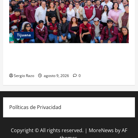
Tijuana
PROYECTO TIJUANA Y RUTA DE LA PAZ IMPULSAN EL
ARTE URBANO Y LA RECUPERACIÓN DE ESPACIOS
COMUNITARIOS
Sergio Razo
agosto 9, 2026
0
Políticas de Privacidad
Copyright © All rights reserved.
|
MoreNews
by AF
themes.