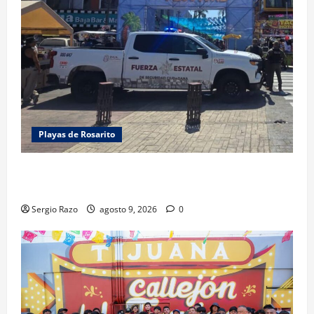
Playas de Rosarito
FUERZA ESTATAL APOYA VIGILANCIA EN BAJA BEACH
FEST; PRIMER NOCHE EN CALMA
Sergio Razo
agosto 9, 2026
0