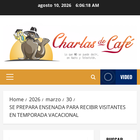
Skip
agosto 10, 2026
6:06:19 AM
to
content
VIDEO
Primary
Menu
Home
2026
marzo
30
SE PREPARA ENSENADA PARA RECIBIR VISITANTES
EN TEMPORADA VACACIONAL
BUSCAR