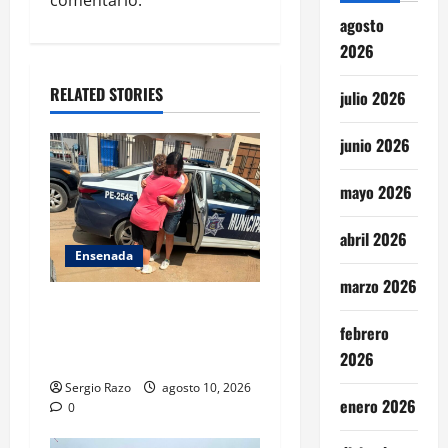
agosto
i
2026
o
RELATED STORIES
julio 2026
n
junio 2026
mayo 2026
abril 2026
Ensenada
marzo 2026
Localiza Policía Municipal a
febrero
menor extraviada y la reúne
con su familia
2026
Sergio Razo
agosto 10, 2026
enero 2026
0