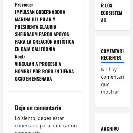
P
Previous:
R LOS
IMPULSAN GOBERNADORA
ECOSISTEM
o
MARINA DEL PILAR Y
AS
PRESIDENTA CLAUDIA
s
SHEINBAUM PARDO APOYOS
t
PARA LA CREACIÓN ARTÍSTICA
EN BAJA CALIFORNIA
COMEMTARIOS
n
Next:
RECIENTES
VINCULAN A PROCESO A
a
No hay
HOMBRE POR ROBO EN TIENDA
comentarios
v
OXXO EN ENSENADA
que
i
mostrar.
g
Deja un comentario
a
Lo siento, debes estar
conectado
para publicar un
t
ARCHIVO
comentario.