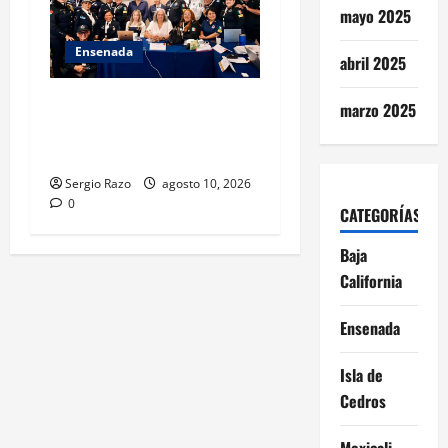
mayo 2025
Ensenada
abril 2025
Hace historia Ensenada con
marzo 2025
la formación de su primer
Mentor D.A.R.E.
Sergio Razo
agosto 10, 2026
0
CATEGORÍAS
Baja
California
Ensenada
Isla de
Cedros
Mexicali