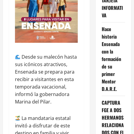
TARJETA
INFORMATI
VA
Hace
historia
Ensenada
con la
Desde su malecón hasta
formación
sus icónicos atractivos,
de su
Ensenada se prepara para
primer
recibir a visitantes en esta
Mentor
temporada vacacional,
D.A.R.E.
informó la gobernadora
Marina del Pilar.
CAPTURA
FGE A DOS
HERMANOS
La mandataria estatal
RELACIONA
invitó a disfrutar de este
DOS CON EL
destino en familia y vivir