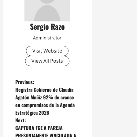
Sergio Razo
Administrator
Visit Website
View All Posts
P
Previous:
Registra Gobierno de Claudia
o
Agatón Muñiz 92% de avance
en compromisos de la Agenda
s
Estratégica 2026
t
Next:
CAPTURA FGE A PAREJA
n
PRESUNTAMENTE VINCULADA A