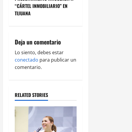
“CÁRTEL INMOBILIARIO” EN
a
TIJUANA
v
i
Deja un comentario
g
Lo siento, debes estar
a
conectado
para publicar un
comentario.
t
i
o
RELATED STORIES
n