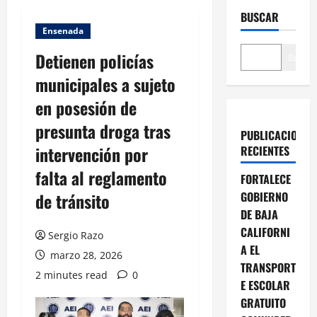
BUSCAR
Ensenada
Detienen policías
Buscar
municipales a sujeto
en posesión de
presunta droga tras
PUBLICACIONES
intervención por
RECIENTES
falta al reglamento
FORTALECE
de tránsito
GOBIERNO
DE BAJA
CALIFORNI
Sergio Razo
A EL
marzo 28, 2026
TRANSPORT
2 minutes read
0
E ESCOLAR
GRATUITO