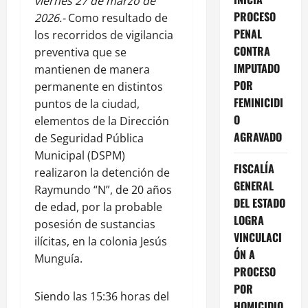
viernes 27 de marzo de
PROCESO
2026.-
Como resultado de
PENAL
los recorridos de vigilancia
CONTRA
preventiva que se
IMPUTADO
mantienen de manera
POR
permanente en distintos
FEMINICIDI
puntos de la ciudad,
O
elementos de la Dirección
AGRAVADO
de Seguridad Pública
Municipal (DSPM)
FISCALÍA
realizaron la detención de
GENERAL
Raymundo “N”, de 20 años
DEL ESTADO
de edad, por la probable
LOGRA
posesión de sustancias
VINCULACI
ilícitas, en la colonia Jesús
ÓN A
Munguía.
PROCESO
POR
Siendo las 15:36 horas del
HOMICIDIO