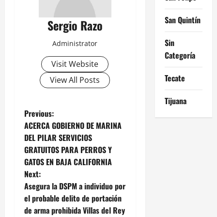
San Quintín
Sergio Razo
Sin
Administrator
Categoría
Visit Website
Tecate
View All Posts
Tijuana
P
Previous:
ACERCA GOBIERNO DE MARINA
o
DEL PILAR SERVICIOS
GRATUITOS PARA PERROS Y
s
GATOS EN BAJA CALIFORNIA
t
Next:
Asegura la DSPM a individuo por
n
el probable delito de portación
de arma prohibida Villas del Rey