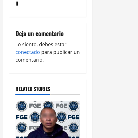
a
II
v
i
Deja un comentario
g
Lo siento, debes estar
a
conectado
para publicar un
comentario.
t
i
o
RELATED STORIES
n