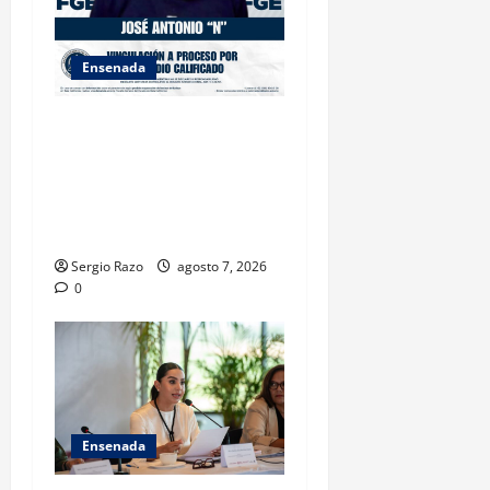
Ensenada
FISCALÍA GENERAL DEL
ESTADO LOGRA
VINCULACIÓN A PROCESO
POR HOMICIDIO
CALIFICADO
Sergio Razo
agosto 7, 2026
0
Ensenada