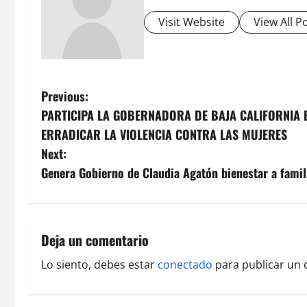
Visit Website
View All P
P
Previous:
PARTICIPA LA GOBERNADORA DE BAJA CALIFORNIA E
o
ERRADICAR LA VIOLENCIA CONTRA LAS MUJERES
s
Next:
Genera Gobierno de Claudia Agatón bienestar a fami
t
n
a
Deja un comentario
v
Lo siento, debes estar
conectado
para publicar un 
i