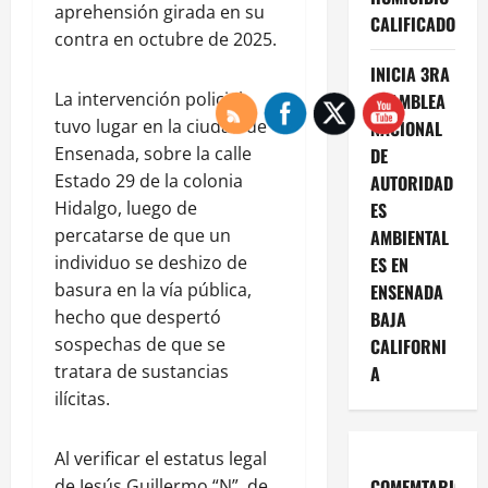
aprehensión girada en su
CALIFICADO
contra en octubre de 2025.
INICIA 3RA
La intervención policial
ASAMBLEA
tuvo lugar en la ciudad de
NACIONAL
Ensenada, sobre la calle
DE
Estado 29 de la colonia
AUTORIDAD
Hidalgo, luego de
ES
percatarse de que un
AMBIENTAL
individuo se deshizo de
ES EN
basura en la vía pública,
ENSENADA
hecho que despertó
BAJA
sospechas de que se
CALIFORNI
tratara de sustancias
A
ilícitas.
Al verificar el estatus legal
de Jesús Guillermo “N”, de
COMEMTARIOS