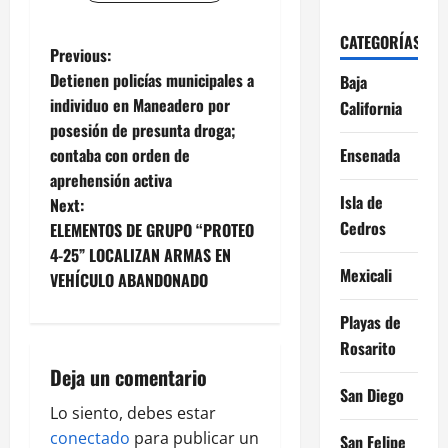
CATEGORÍAS
P
Previous:
Detienen policías municipales a
Baja
o
individuo en Maneadero por
California
posesión de presunta droga;
s
contaba con orden de
Ensenada
t
aprehensión activa
Isla de
Next:
n
Cedros
ELEMENTOS DE GRUPO “PROTEO
4-25” LOCALIZAN ARMAS EN
a
Mexicali
VEHÍCULO ABANDONADO
v
Playas de
i
Rosarito
Deja un comentario
g
San Diego
Lo siento, debes estar
a
conectado
para publicar un
San Felipe