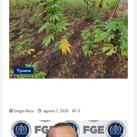
Tijuana
DENUNCIA CIUDADANA PERMITE LOCALIZAR
PLANTÍO; SE ASEGURARON MÁS DE 16 MIL PLANTAS
DE MARIHUANA
Sergio Razo
agosto 7, 2026
0