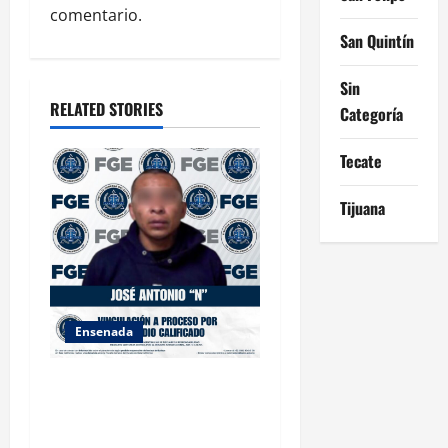
comentario.
t
San Quintín
i
Sin
o
RELATED STORIES
Categoría
n
Tecate
Tijuana
Ensenada
FISCALÍA GENERAL DEL
ESTADO LOGRA
VINCULACIÓN A PROCESO